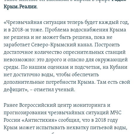
ПРИСОЕДИНЯЙТЕСЬ!
ПОБЕДИТЕЛЕЙ НЕ СУДЯТ?
Крым.Реалии
.
КРЫМ.НЕПОКОРЕННЫЙ
«Чрезвычайная ситуация теперь будет каждый год,
ELIFBE
и в 2018-м тоже. Проблема водоснабжения Крыма
не решена и не может быть решена, пока не
УКРАИНСКАЯ ПРОБЛЕМА КРЫМА
заработает Северо-Крымский канал. Построить
Все сайты RFE/RL
достаточное количество опреснительных станций
невозможно: это дорого и опасно для окружающей
среды. По нашим оценкам и подсчетам, на Кубани
нет достаточно воды, чтобы обеспечить
дополнительные потребности Крыма. Там есть свой
дефицит», – отметил ученый.
Ранее Всероссийский центр мониторинга и
прогнозирования чрезвычайных ситуаций МЧС
России «Антистихия» сообщил, что в 2018 году
Крым может испытывать нехватку питьевой воды,