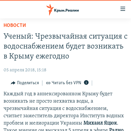
Доступность
ссылки
Вернуться
НОВОСТИ
к
НОВОСТИ
Ученый: Чрезвычайная ситуация с
основному
СПЕЦПРОЕКТЫ
содержанию
водоснабжением будет возникать
ВОДА
Вернутся
ГРУЗ 200
в Крыму ежегодно
к
ИСТОРИЯ
КАРТА ВОЕННЫХ ОБЪЕКТОВ КРЫМА
главной
05 апреля 2018, 15:18
ЕЩЕ
11 ЛЕТ ОККУПАЦИИ КРЫМА. 11 ИСТОРИЙ СОПРОТИВЛЕНИЯ
навигации
Вернутся
Поделиться
Читать без VPN
РАДІО СВОБОДА
ИНТЕРАКТИВ
к
Каждый год в аннексированном Крыму будет
КАК ОБОЙТИ БЛОКИРОВКУ
ИНФОГРАФИКА
поиску
возникать не просто нехватка воды, а
ТЕЛЕПРОЕКТ КРЫМ.РЕАЛИИ
чрезвычайная ситуация с водоснабжением,
Українською
считает заместитель директора Института водных
СОВЕТЫ ПРАВОЗАЩИТНИКОВ
Qırımtatar
проблем и мелиорации Украины
Михаил Яцюк
.
ПРОПАВШИЕ БЕЗ ВЕСТИ
Такое мнение он высказал 5 апреля в эфире
Радио