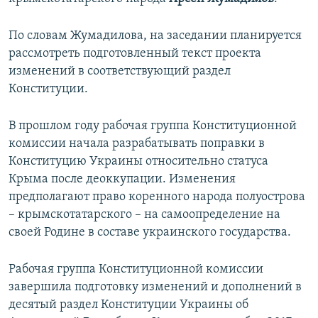
ПРИСОЕДИНЯЙТЕСЬ!
ПОБЕДИТЕЛЕЙ НЕ СУДЯТ?
По словам Жумадилова, на заседании планируется
КРЫМ.НЕПОКОРЕННЫЙ
рассмотреть подготовленный текст проекта
ELIFBE
изменений в соответствующий раздел
Конституции.
УКРАИНСКАЯ ПРОБЛЕМА КРЫМА
Все сайты RFE/RL
В прошлом году рабочая группа Конституционной
комиссии начала разрабатывать поправки в
Конституцию Украины относительно статуса
Крыма после деоккупации. Изменения
предполагают право коренного народа полуострова
– крымскотатарского – на самоопределение на
своей Родине в составе украинского государства.
Рабочая группа Конституционной комиссии
завершила подготовку изменений и дополнений в
десятый раздел Конституции Украины об