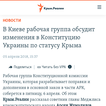
Доступность
ссылки
Вернуться
НОВОСТИ
к
НОВОСТИ
В Киеве рабочая группа обсудит
основному
СПЕЦПРОЕКТЫ
содержанию
изменения в Конституцию
ВОДА
Вернутся
ГРУЗ 200
Украины по статусу Крыма
к
ИСТОРИЯ
КАРТА ВОЕННЫХ ОБЪЕКТОВ КРЫМА
главной
05 апреля 2018, 15:37
ЕЩЕ
11 ЛЕТ ОККУПАЦИИ КРЫМА. 11 ИСТОРИЙ СОПРОТИВЛЕНИЯ
навигации
Вернутся
Поделиться
Читать без VPN
РАДІО СВОБОДА
ИНТЕРАКТИВ
к
Рабочая группа Конституционной комиссии
КАК ОБОЙТИ БЛОКИРОВКУ
ИНФОГРАФИКА
поиску
Украины, которая разрабатывает поправки и
ТЕЛЕПРОЕКТ КРЫМ.РЕАЛИИ
дополнения в основной закон в части АРК,
Українською
соберется в пятницу, 6 апреля. Об этом
СОВЕТЫ ПРАВОЗАЩИТНИКОВ
Qırımtatar
Крым.Реалии
рассказал советник главы Меджлиса
ПРОПАВШИЕ БЕЗ ВЕСТИ
крымскотатарского народа
Арсен Жумадилов
.