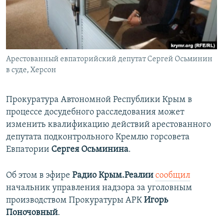
ПРИСОЕДИНЯЙТЕСЬ!
ПОБЕДИТЕЛЕЙ НЕ СУДЯТ?
КРЫМ.НЕПОКОРЕННЫЙ
ELIFBE
Арестованный евпаторийский депутат Сергей Осьминин
УКРАИНСКАЯ ПРОБЛЕМА КРЫМА
в суде, Херсон
Все сайты RFE/RL
Прокуратура Автономной Республики Крым в
процессе досудебного расследования может
изменить квалификацию действий арестованного
депутата подконтрольного Кремлю горсовета
Евпатории
Сергея Осьминина
.
Об этом в эфире
Радио Крым.Реалии
сообщил
начальник управления надзора за уголовным
производством Прокуратуры АРК
Игорь
Поночовный
.