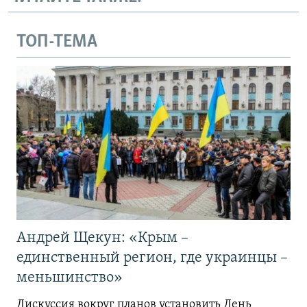
ТОП-ТЕМА
Андрей Щекун: «Крым –
единственный регион, где украинцы –
меньшинство»
Дискуссия вокруг планов установить День