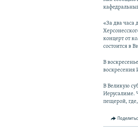
ПОБЕДИТЕЛЕЙ НЕ СУДЯТ?
кафедральный
КРЫМ.НЕПОКОРЕННЫЙ
«За два часа 
ELIFBE
Херсонесског
УКРАИНСКАЯ ПРОБЛЕМА КРЫМА
концерт от к
состоится в 
В воскресенье
воскресения 
В Великую су
Иерусалиме. 
пещерой, где,
Поделить