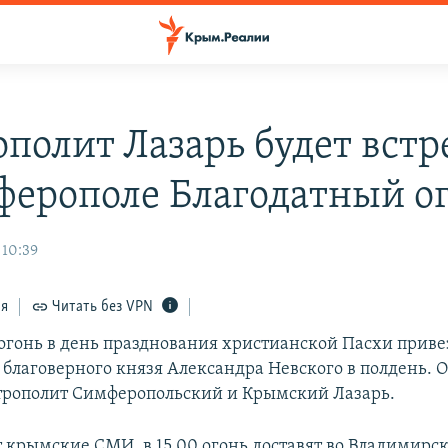
полит Лазарь будет встр
ферополе Благодатный о
 10:39
ся
Читать без VPN
огонь в день празднования христианской Пасхи привез
 благоверного князя Александра Невского в полдень. О
трополит Симферопольский и Крымский Лазарь.
 крымские СМИ, в 15.00 огонь доставят во Владимирс