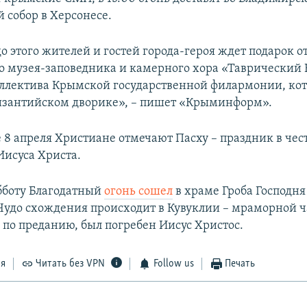
 собор в Херсонесе.
до этого жителей и гостей города-героя ждет подарок о
о музея-заповедника и камерного хора «Таврический 
оллектива Крымской государственной филармонии, ко
Византийском дворике», – пишет «Крыминформ».
 8 апреля Христиане отмечают Пасху – праздник в чес
Иисуса Христа.
бботу Благодатный
огонь сошел
в храме Гроба Господня
Чудо схождения происходит в Кувуклии – мраморной ч
 по преданию, был погребен Иисус Христос.
ся
Читать без VPN
Follow us
Печать