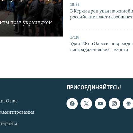
18:53
В Керчи дрон упал на жилой 
российские власти сообщают
щиты прав украинской
17:28
Удар РФ по Одессе: поврежде
пострадал человек – власти
ПРИСОЕДИНЯЙТЕСЬ!
и. О нас
омментирования
опирайта