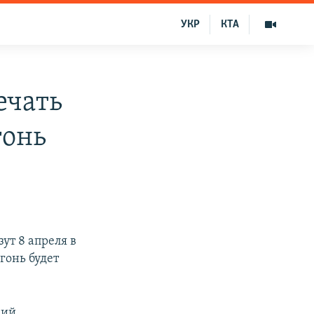
УКР
КТА
ечать
гонь
ут 8 апреля в
гонь будет
кий