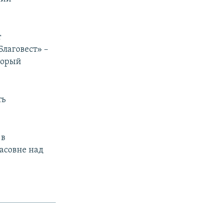
т
Благовест» –
торый
ть
 в
асовне над