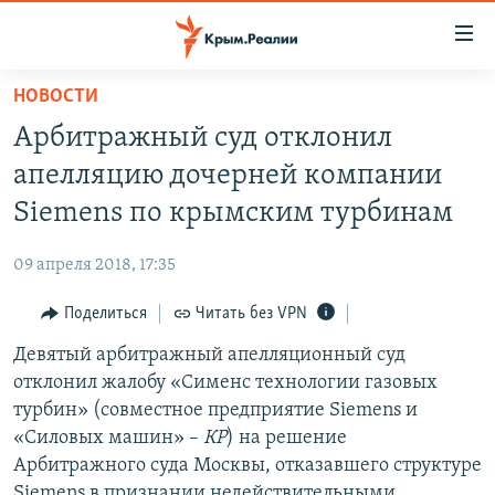
Доступность
ссылки
Вернуться
НОВОСТИ
к
НОВОСТИ
Арбитражный суд отклонил
основному
СПЕЦПРОЕКТЫ
содержанию
апелляцию дочерней компании
ВОДА
Вернутся
ГРУЗ 200
Siemens по крымским турбинам
к
ИСТОРИЯ
КАРТА ВОЕННЫХ ОБЪЕКТОВ КРЫМА
главной
09 апреля 2018, 17:35
ЕЩЕ
11 ЛЕТ ОККУПАЦИИ КРЫМА. 11 ИСТОРИЙ СОПРОТИВЛЕНИЯ
навигации
Вернутся
Поделиться
Читать без VPN
РАДІО СВОБОДА
ИНТЕРАКТИВ
к
Девятый арбитражный апелляционный суд
КАК ОБОЙТИ БЛОКИРОВКУ
ИНФОГРАФИКА
поиску
отклонил жалобу «Сименс технологии газовых
ТЕЛЕПРОЕКТ КРЫМ.РЕАЛИИ
турбин» (совместное предприятие Siemens и
Українською
«Силовых машин» –
КР
) на решение
СОВЕТЫ ПРАВОЗАЩИТНИКОВ
Qırımtatar
Арбитражного суда Москвы, отказавшего структуре
ПРОПАВШИЕ БЕЗ ВЕСТИ
Siemens в признании недействительными