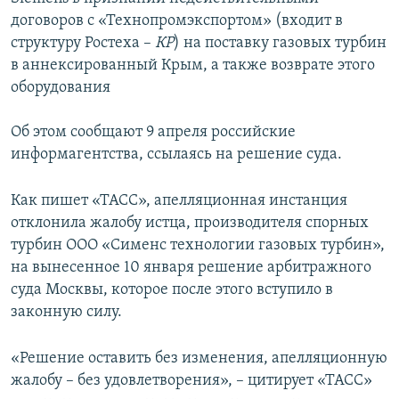
ПРИСОЕДИНЯЙТЕСЬ!
ПОБЕДИТЕЛЕЙ НЕ СУДЯТ?
договоров с «Технопромэкспортом» (входит в
структуру Ростеха –
КР
) на поставку газовых турбин
КРЫМ.НЕПОКОРЕННЫЙ
в аннексированный Крым, а также возврате этого
ELIFBE
оборудования
УКРАИНСКАЯ ПРОБЛЕМА КРЫМА
Об этом сообщают 9 апреля российские
Все сайты RFE/RL
информагентства, ссылаясь на решение суда.
Как пишет «ТАСС», апелляционная инстанция
отклонила жалобу истца, производителя спорных
турбин ООО «Сименс технологии газовых турбин»,
на вынесенное 10 января решение арбитражного
суда Москвы, которое после этого вступило в
законную силу.
«Решение оставить без изменения, апелляционную
жалобу – без удовлетворения», – цитирует «ТАСС»