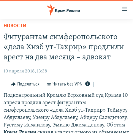
Доступность
ссылки
Вернуться
НОВОСТИ
к
НОВОСТИ
Фигурантам симферопольского
основному
СПЕЦПРОЕКТЫ
содержанию
«дела Хизб ут-Тахрир» продлили
ВОДА
Вернутся
ГРУЗ 200
арест на два месяца – адвокат
к
ИСТОРИЯ
КАРТА ВОЕННЫХ ОБЪЕКТОВ КРЫМА
главной
10 апреля 2018, 13:38
ЕЩЕ
11 ЛЕТ ОККУПАЦИИ КРЫМА. 11 ИСТОРИЙ СОПРОТИВЛЕНИЯ
навигации
Вернутся
Поделиться
Читать без VPN
РАДІО СВОБОДА
ИНТЕРАКТИВ
к
Подконтрольный Кремлю Верховный суд Крыма 10
КАК ОБОЙТИ БЛОКИРОВКУ
ИНФОГРАФИКА
поиску
апреля продлил арест фигурантам
ТЕЛЕПРОЕКТ КРЫМ.РЕАЛИИ
симферопольского «дела Хизб ут-Тахрир» Теймуру
Українською
Абдуллаеву, Узеиру Абдуллаеву, Айдеру Салединову,
СОВЕТЫ ПРАВОЗАЩИТНИКОВ
Qırımtatar
Рустему Исмаилову, Эмилю Джемаденову. Об этом
ПРОПАВШИЕ БЕЗ ВЕСТИ
Крым.Реалии
сказал адвокат одного из обвиняемых