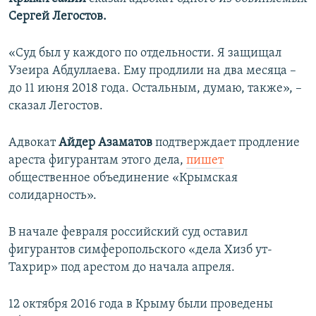
ПРИСОЕДИНЯЙТЕСЬ!
ПОБЕДИТЕЛЕЙ НЕ СУДЯТ?
Сергей Легостов.
КРЫМ.НЕПОКОРЕННЫЙ
«Суд был у каждого по отдельности. Я защищал
ELIFBE
Узеира Абдуллаева. Ему продлили на два месяца –
до 11 июня 2018 года. Остальным, думаю, также», –
УКРАИНСКАЯ ПРОБЛЕМА КРЫМА
сказал Легостов.
Все сайты RFE/RL
Адвокат
Айдер Азаматов
подтверждает продление
ареста фигурантам этого дела,
пишет
общественное объединение «Крымская
солидарность».
В начале февраля российский суд оставил
фигурантов симферопольского «дела Хизб ут-
Тахрир» под арестом до начала апреля.
12 октября 2016 года в Крыму были проведены