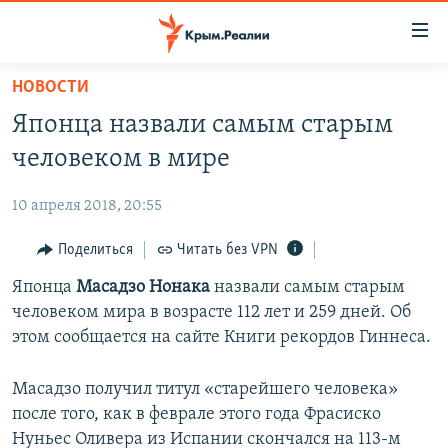
Доступность
ссылки
Вернуться
НОВОСТИ
к
НОВОСТИ
Японца назвали самым старым
основному
СПЕЦПРОЕКТЫ
содержанию
человеком в мире
ВОДА
Вернутся
ГРУЗ 200
к
10 апреля 2018, 20:55
ИСТОРИЯ
КАРТА ВОЕННЫХ ОБЪЕКТОВ КРЫМА
главной
ЕЩЕ
Поделиться
Читать без VPN
11 ЛЕТ ОККУПАЦИИ КРЫМА. 11 ИСТОРИЙ СОПРОТИВЛЕНИЯ
навигации
Вернутся
РАДІО СВОБОДА
Японца
Масадзо Нонака
назвали самым старым
ИНТЕРАКТИВ
к
человеком мира в возрасте 112 лет и 259 дней. Об
КАК ОБОЙТИ БЛОКИРОВКУ
ИНФОГРАФИКА
поиску
этом сообщается на сайте Книги рекордов Гиннеса.
ТЕЛЕПРОЕКТ КРЫМ.РЕАЛИИ
Українською
Масадзо получил титул «старейшего человека»
СОВЕТЫ ПРАВОЗАЩИТНИКОВ
Qırımtatar
после того, как в феврале этого года Фрасиско
ПРОПАВШИЕ БЕЗ ВЕСТИ
Нуньес Оливера из Испании скончался на 113-м