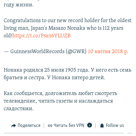
году жизни.
ПРИСОЕДИНЯЙТЕСЬ!
ПОБЕДИТЕЛЕЙ НЕ СУДЯТ?
КРЫМ.НЕПОКОРЕННЫЙ
Congratulations to our new record holder for the oldest
ELIFBE
living man, Japan's Masazo Nonaka who is 112 years
old!
https://t.co/Psan6YLUZB
УКРАИНСКАЯ ПРОБЛЕМА КРЫМА
Все сайты RFE/RL
— GuinnessWorldRecords (@GWR)
10 квітня 2018 р.
Нонака родился 25 июля 1905 года. У него есть семь
братьев и сестра. У Нонака пятеро детей.
Как сообщается, долгожитель любит смотреть
телевидение, читать газеты и наслаждаться
сладостями.
Поделиться
Читать без VPN
Follow us