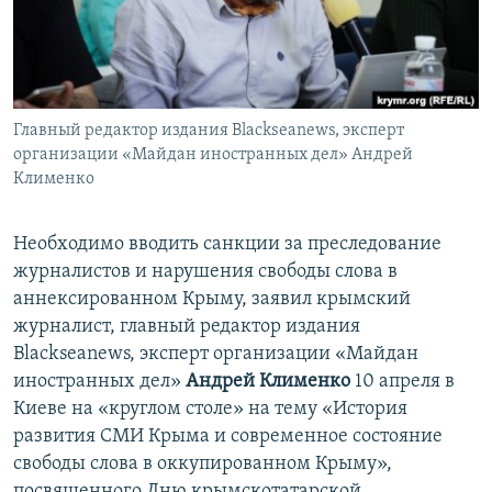
ПРИСОЕДИНЯЙТЕСЬ!
ПОБЕДИТЕЛЕЙ НЕ СУДЯТ?
КРЫМ.НЕПОКОРЕННЫЙ
ELIFBE
Главный редактор издания Вlackseanews, эксперт
УКРАИНСКАЯ ПРОБЛЕМА КРЫМА
организации «Майдан иностранных дел» Андрей
Все сайты RFE/RL
Клименко
Необходимо вводить санкции за преследование
журналистов и нарушения свободы слова в
аннексированном Крыму, заявил крымский
журналист, главный редактор издания
Вlackseanews, эксперт организации «Майдан
иностранных дел»
Андрей Клименко
10 апреля в
Киеве на «круглом столе» на тему «История
развития СМИ Крыма и современное состояние
свободы слова в оккупированном Крыму»,
посвященного Дню крымскотатарской