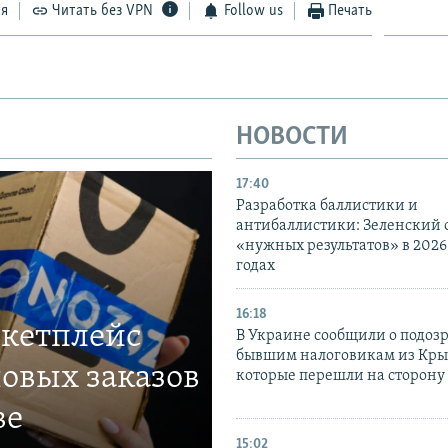
ся
Читать без VPN
Follow us
Печать
НОВОСТИ
17:40
Разработка баллистики и
антибаллистики: Зеленский
«нужных результатов» в 2026
годах
16:18
ркетплейс
В Украине сообщили о подоз
бывшим налоговикам из Кры
овых заказов
которые перешли на сторону
ве
15:02