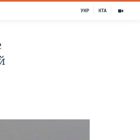
УКР
КТА
е
й