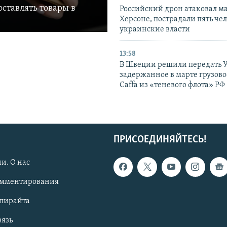
ставлять товары в
Российский дрон атаковал м
Херсоне, пострадали пять чел
украинские власти
13:58
В Швеции решили передать 
задержанное в марте грузово
Caffa из «теневого флота» РФ
ПРИСОЕДИНЯЙТЕСЬ!
и. О нас
омментирования
опирайта
вязь