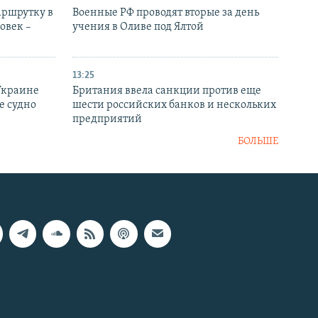
аршрутку в
Военные РФ проводят вторые за день
овек –
учения в Оливе под Ялтой
13:25
Украине
Британия ввела санкции против еще
е судно
шести российских банков и нескольких
предприятий
БОЛЬШЕ