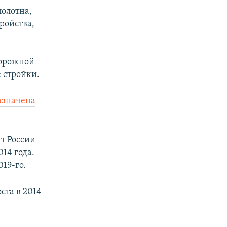
полотна,
ройства,
дорожной
 стройки.
азначена
т России
14 года.
019-го.
ста в 2014