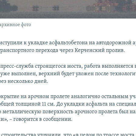
 архивное фото
иступили к укладке асфальтобетона на автодорожной 
транспортного перехода через Керченский пролив.
пресс-служба строящегося моста, работа выполняется в
уже выполнен, верхний будет уложен после технологи
рез несколько дней.
крытие на арочном пролете аналогично остальным уч
общей толщиной 11 см. До укладки асфальта на специа
 металлическую поверхность арочного пролета был на
и», – говорится в сообщении.
строительства уточнили, что «в целом по трассе моста