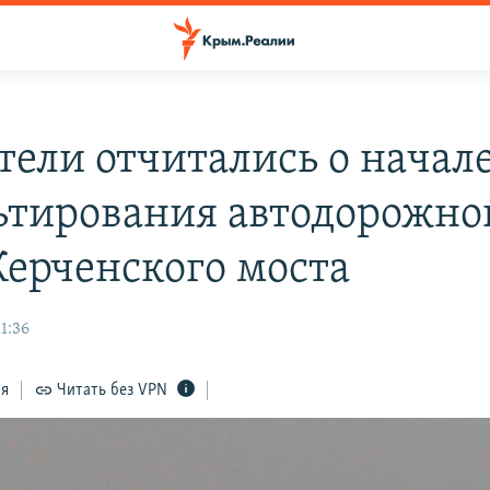
тели отчитались о начал
ьтирования автодорожно
Керченского моста
11:36
ся
Читать без VPN