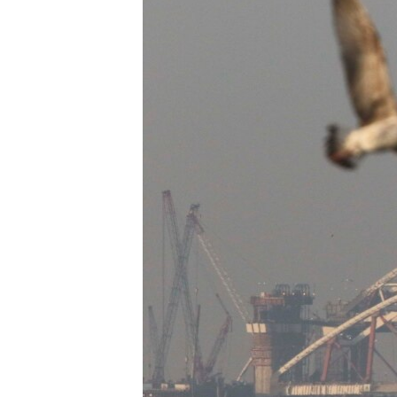
ПОБЕДИТЕЛЕЙ НЕ СУДЯТ?
КРЫМ.НЕПОКОРЕННЫЙ
ELIFBE
УКРАИНСКАЯ ПРОБЛЕМА КРЫМА