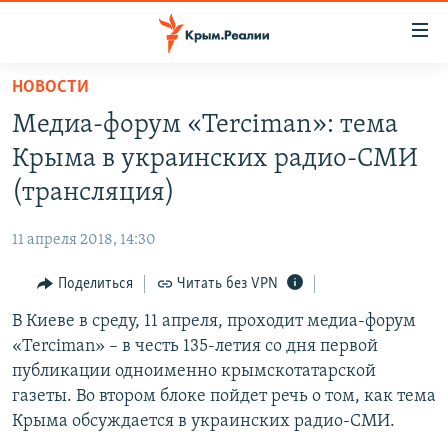
Доступность
ссылки
Вернуться
НОВОСТИ
к
НОВОСТИ
Медиа-форум «Terciman»: тема
основному
СПЕЦПРОЕКТЫ
содержанию
Крыма в украинских радио-СМИ
ВОДА
Вернутся
ГРУЗ 200
(трансляция)
к
ИСТОРИЯ
КАРТА ВОЕННЫХ ОБЪЕКТОВ КРЫМА
главной
11 апреля 2018, 14:30
ЕЩЕ
11 ЛЕТ ОККУПАЦИИ КРЫМА. 11 ИСТОРИЙ СОПРОТИВЛЕНИЯ
навигации
Вернутся
Поделиться
Читать без VPN
РАДІО СВОБОДА
ИНТЕРАКТИВ
к
В Киеве в среду, 11 апреля, проходит медиа-форум
КАК ОБОЙТИ БЛОКИРОВКУ
ИНФОГРАФИКА
поиску
«Terciman» – в честь 135-летия со дня первой
ТЕЛЕПРОЕКТ КРЫМ.РЕАЛИИ
публикации одноименно крымскотатарской
Українською
газеты. Во втором блоке пойдет речь о том, как тема
СОВЕТЫ ПРАВОЗАЩИТНИКОВ
Qırımtatar
Крыма обсуждается в украинских радио-СМИ.
ПРОПАВШИЕ БЕЗ ВЕСТИ