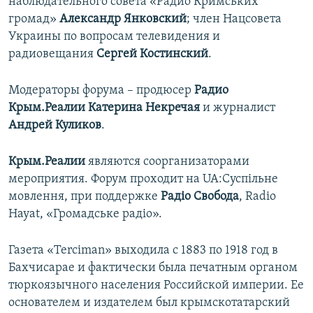
наблюдательного совета «Радио Кримських
громад»​
Александр Янковский
; член Нацсовета
Украины по вопросам телевидения и
радиовещания
Сергей Костинский
.
Модераторы форума –
продюсер
Радио
Крым.Реалии Катерина Некречая
и журналист
Андрей Куликов
.
Крым.Реалии
являются соорганизаторами
мероприятия. Форум проходит на UA:Суспільне
мовлення, при поддержке
Радіо Свобода
, Radio
Hayat, «Громадське радіо».
Газета «Terciman» выходила с 1883 по 1918 год в
Бахчисарае и фактически была печатным органом
тюркоязычного населения Российской империи. Ее
основателем и издателем был крымскотатарский