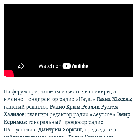
ПРИСОЕДИНЯЙТЕСЬ!
ПОБЕДИТЕЛЕЙ НЕ СУДЯТ?
КРЫМ.НЕПОКОРЕННЫЙ
ELIFBE
УКРАИНСКАЯ ПРОБЛЕМА КРЫМА
Все сайты RFE/RL
На форум приглашены известные спикеры, а
именно: гендиректор радио «Hayat»
Гаяна Юксель
;
главный редактор
Радио Крым.Реалии Рустем
Халилов
; главный редактор радио «Zeytune»
Эмир
Керимов
; генеральный продюсер радио
UA:Суспільне
Дмитрий Хоркин
; председатель