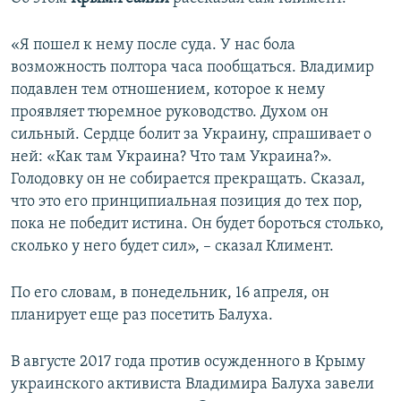
ПРИСОЕДИНЯЙТЕСЬ!
ПОБЕДИТЕЛЕЙ НЕ СУДЯТ?
«Я пошел к нему после суда. У нас бола
КРЫМ.НЕПОКОРЕННЫЙ
возможность полтора часа пообщаться. Владимир
ELIFBE
подавлен тем отношением, которое к нему
проявляет тюремное руководство. Духом он
УКРАИНСКАЯ ПРОБЛЕМА КРЫМА
сильный. Сердце болит за Украину, спрашивает о
Все сайты RFE/RL
ней: «Как там Украина? Что там Украина?».
Голодовку он не собирается прекращать. Сказал,
что это его принципиальная позиция до тех пор,
пока не победит истина. Он будет бороться столько,
сколько у него будет сил», – сказал Климент.
По его словам, в понедельник, 16 апреля, он
планирует еще раз посетить Балуха.
В августе 2017 года против осужденного в Крыму
украинского активиста Владимира Балуха завели