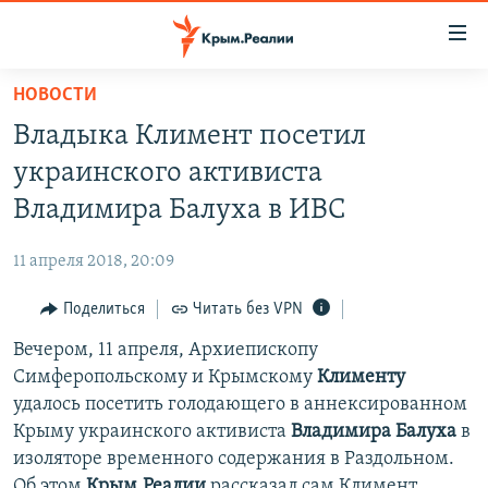
Доступность
ссылки
Вернуться
НОВОСТИ
к
НОВОСТИ
Владыка Климент посетил
основному
СПЕЦПРОЕКТЫ
содержанию
украинского активиста
ВОДА
Вернутся
ГРУЗ 200
Владимира Балуха в ИВС
к
ИСТОРИЯ
КАРТА ВОЕННЫХ ОБЪЕКТОВ КРЫМА
главной
11 апреля 2018, 20:09
ЕЩЕ
11 ЛЕТ ОККУПАЦИИ КРЫМА. 11 ИСТОРИЙ СОПРОТИВЛЕНИЯ
навигации
Вернутся
Поделиться
Читать без VPN
РАДІО СВОБОДА
ИНТЕРАКТИВ
к
Вечером, 11 апреля, Архиепископу
КАК ОБОЙТИ БЛОКИРОВКУ
ИНФОГРАФИКА
поиску
Симферопольскому и Крымскому
Клименту
ТЕЛЕПРОЕКТ КРЫМ.РЕАЛИИ
удалось посетить голодающего в аннексированном
Українською
Крыму украинского активиста
Владимира Балуха
в
СОВЕТЫ ПРАВОЗАЩИТНИКОВ
Qırımtatar
изоляторе временного содержания в Раздольном.
ПРОПАВШИЕ БЕЗ ВЕСТИ
Об этом
Крым.Реалии
рассказал сам Климент.