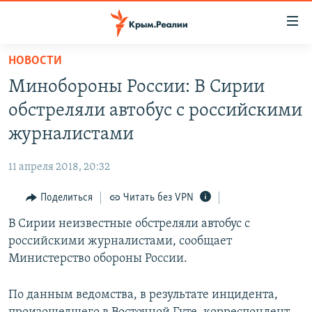
Доступность
ссылки
Вернуться
НОВОСТИ
к
НОВОСТИ
Минобороны России: В Сирии
основному
СПЕЦПРОЕКТЫ
содержанию
обстреляли автобус с российскими
ВОДА
Вернутся
ГРУЗ 200
журналистами
к
ИСТОРИЯ
КАРТА ВОЕННЫХ ОБЪЕКТОВ КРЫМА
главной
11 апреля 2018, 20:32
ЕЩЕ
11 ЛЕТ ОККУПАЦИИ КРЫМА. 11 ИСТОРИЙ СОПРОТИВЛЕНИЯ
навигации
Вернутся
Поделиться
Читать без VPN
РАДІО СВОБОДА
ИНТЕРАКТИВ
к
В Сирии неизвестные обстреляли автобус с
КАК ОБОЙТИ БЛОКИРОВКУ
ИНФОГРАФИКА
поиску
российскими журналистами, сообщает
ТЕЛЕПРОЕКТ КРЫМ.РЕАЛИИ
Министерство обороны России.
Українською
СОВЕТЫ ПРАВОЗАЩИТНИКОВ
Qırımtatar
По данным ведомства, в результате инцидента,
ПРОПАВШИЕ БЕЗ ВЕСТИ