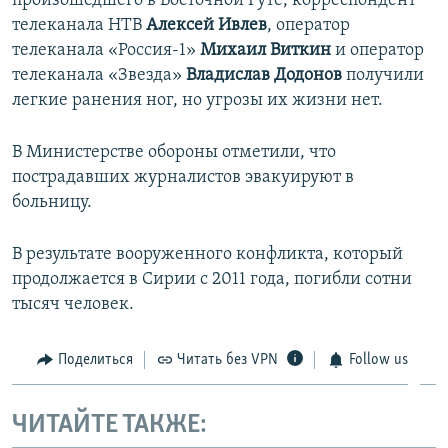
произошедшего в Восточной Гуте, корреспондент
ПРИСОЕДИНЯЙТЕСЬ!
ПОБЕДИТЕЛЕЙ НЕ СУДЯТ?
телеканала НТВ
Алексей Ивлев
, оператор
телеканала «Россия-1»
Михаил Виткин
и оператор
КРЫМ.НЕПОКОРЕННЫЙ
телеканала «Звезда»
Владислав Додонов
получили
ELIFBE
легкие ранения ног, но угрозы их жизни нет.
УКРАИНСКАЯ ПРОБЛЕМА КРЫМА
В Министерстве обороны отметили, что
Все сайты RFE/RL
пострадавших журналистов эвакуируют в
больницу.
В результате вооруженного конфликта, который
продолжается в Сирии с 2011 года, погибли сотни
тысяч человек.
Поделиться
Читать без VPN
Follow us
ЧИТАЙТЕ ТАКЖЕ: