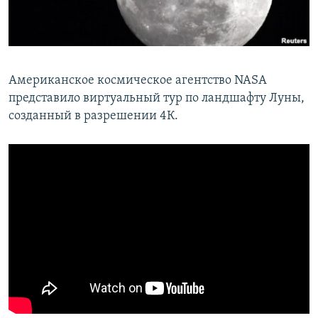
ПРИСОЕДИНЯЙТЕСЬ!
ПОБЕДИТЕЛЕЙ НЕ СУДЯТ?
КРЫМ.НЕПОКОРЕННЫЙ
ELIFBE
Американское космическое агентство NASA
УКРАИНСКАЯ ПРОБЛЕМА КРЫМА
представило виртуальный тур по ландшафту Луны,
Все сайты RFE/RL
созданный в разрешении 4К.