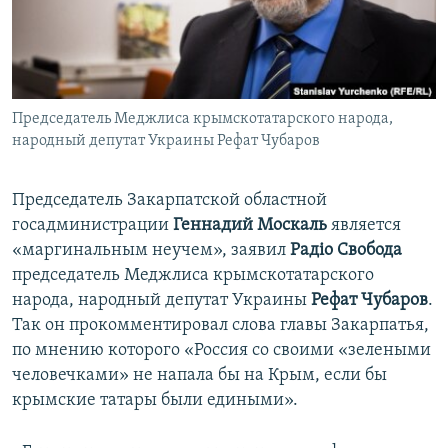
ПРИСОЕДИНЯЙТЕСЬ!
ПОБЕДИТЕЛЕЙ НЕ СУДЯТ?
КРЫМ.НЕПОКОРЕННЫЙ
ELIFBE
Председатель Меджлиса крымскотатарского народа,
УКРАИНСКАЯ ПРОБЛЕМА КРЫМА
народный депутат Украины Рефат Чубаров
Все сайты RFE/RL
Председатель Закарпатской областной
госадминистрации
Геннадий Москаль
является
«маргинальным неучем», заявил
Радiо Свобода
председатель Меджлиса крымскотатарского
народа, народный депутат Украины
Рефат Чубаров
.
Так он прокомментировал слова главы Закарпатья,
по мнению которого «Россия со своими «зелеными
человечками» не напала бы на Крым, если бы
крымские татары были едиными».