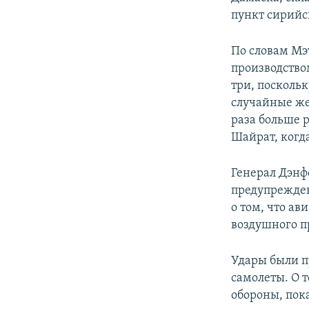
пункт сирийс
По словам Мэ
производство
три, посколь
случайные же
раза больше 
Шайрат, когд
Генерал Дэнфо
предупрежден
о том, что а
воздушного п
Удары были п
самолеты. О 
обороны, пок