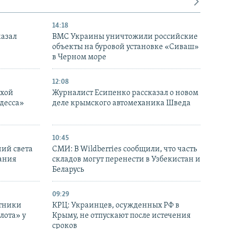
14:18
казал
ВМС Украины уничтожили российские
объекты на буровой установке «Сиваш»
в Черном море
12:08
ухой
Журналист Есипенко рассказал о новом
десса»
деле крымского автомеханика Шведа
10:45
ний света
СМИ: В Wildberries сообщили, что часть
ания
складов могут перенести в Узбекистан и
Беларусь
09:29
отники
КРЦ: Украинцев, осужденных РФ в
лота» у
Крыму, не отпускают после истечения
сроков