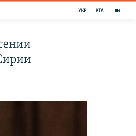
УКР
КТА
есении
 Сирии