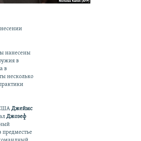
анесении
ры нанесены
ружия в
а в
ты несколько
 практики
 США
Джеймс
рал
Джозеф
нный
в предместье
 командный