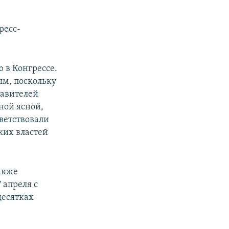
ресс-
 в Конгрессе.
м, поскольку
тавителей
ной ясной,
ветствовали
ких властей
акже
 апреля с
десятках