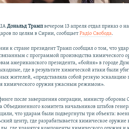
США
Дональд Трамп
вечером 13 апреля отдал приказ о н
аров по целям в Сирии, сообщает
Радіо Свобода
.
нии к стране президент Трамп сообщил о том, что уда
 связанным с программой производства химического о
овам американского президента, «бойня» в городе Дум
ходные, где в результате химической атаки были уби
ных жителей, «представляла собой резкую эскалацию
ия химического оружия ужасным режимом».
финге после завершения операции, министр обороны
ва Объединенного комитета начальников штабов гене
щили, что ударам были подвергнуты три объекта: вое
ьский центр, где разрабатывается химическое оружие 
ады, где хранятся компоненты химического оружия и