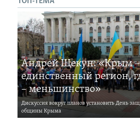
ТОП-ТЕМА
Андрей Щекун: «Крым –
единственный регион, 
– меньшинство»
Дискуссия вокруг планов установить День за
общины Крыма