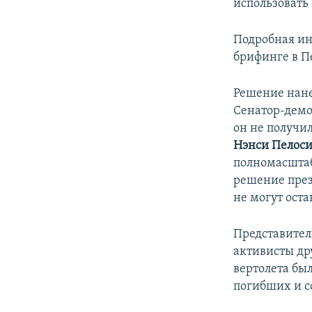
использовать
Подробная ин
брифинге в Пе
Решение нане
Сенатор-дем
он не получи
Нэнси Пелос
полномасштаб
решение през
не могут ост
Представител
активисты др
вертолета бы
погибших и с