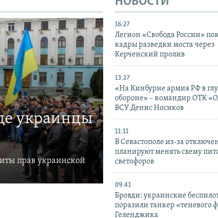
НОВОСТИ
16:27
Легион «Свобода России» по
кадры разведки моста через
Керченский пролив
13:27
«На Кинбурне армия РФ в гл
обороне» – командир ОТК «О
ВСУ Денис Носиков
где украинцы
11:11
В Севастополе из-за отключе
планируют менять схему пит
щиты прав украинской
светофоров
09:41
Бровди: украинские беспил
поразили танкер «теневого ф
Геленджика