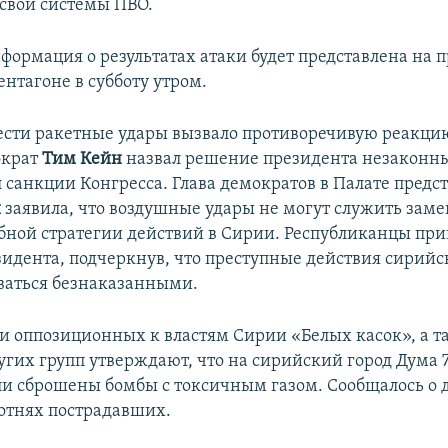
 свои системы ПВО.
формация о результатах атаки будет представлена на п
нтагоне в субботу утром.
сти ракетные удары вызвало противоречивую реакцию
ократ
Тим Кейн
назвал решение президента незаконны
л санкции Конгресса. Глава демократов в Палате предс
и
заявила, что воздушные удары не могут служить заме
ной стратегии действий в Сирии. Республиканцы при
идента, подчеркнув, что преступные действия сирийс
аваться безнаказанными.
и оппозиционных к властям Сирии «Белых касок», а т
угих групп утверждают, что на сирийский город Дума 7
ли сброшены бомбы с токсичным газом. Сообщалось о 
отнях пострадавших.