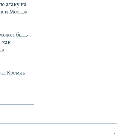
ю атаку на
ск и Москва
 может быть
, как
на
вал Кремль