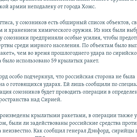
кой армии неподалеку от города Хомс.
ттиса, у союзников есть обширный список объектов, с
м и хранением химического оружия. Из них были вы
ку союзники предприняли особые усилия, чтобы предот
ртвы среди мирного населения. По объектам было вы
ракет», чем во время прошлогоднего удара по сирийско
а было использовано 59 крылатых ракет.
рд особо подчеркнул, что российская сторона не была
а о готовящихся ударах. Ей лишь сообщили по специ
виация союзников будет проводить операции в определ
ространства над Сирией.
роизведены крылатыми ракетами, в операции также у
том, были ли задействованы российские средства про
а неизвестно. Как сообщил генерал Дэнфорд, сирийцы