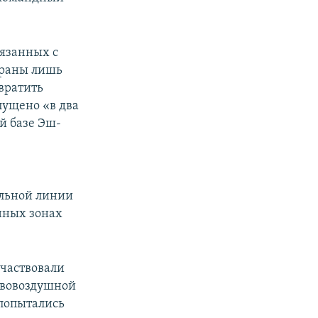
вязанных с
браны лишь
вратить
пущено «в два
й базе Эш-
альной линии
енных зонах
частвовали
тивовоздушной
 попытались