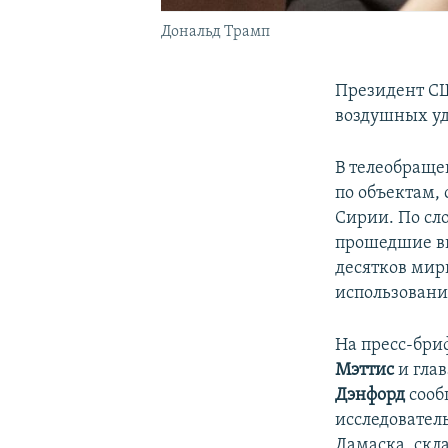
Дональд Трамп
Президент 
воздушных уд
В телеобраще
по объектам,
Сирии. По сл
прошедшие вы
десятков мир
использован
На пресс-бри
Мэттис
и гла
Дэнфорд
сооб
исследовател
Дамаска, скл