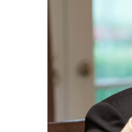
ПОБЕДИТЕЛЕЙ НЕ СУДЯТ?
КРЫМ.НЕПОКОРЕННЫЙ
ELIFBE
УКРАИНСКАЯ ПРОБЛЕМА КРЫМА