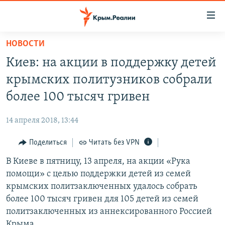
Доступность
ссылки
Вернуться
НОВОСТИ
к
НОВОСТИ
Киев: на акции в поддержку детей
основному
СПЕЦПРОЕКТЫ
содержанию
крымских политузников собрали
ВОДА
Вернутся
ГРУЗ 200
более 100 тысяч гривен
к
ИСТОРИЯ
КАРТА ВОЕННЫХ ОБЪЕКТОВ КРЫМА
главной
14 апреля 2018, 13:44
ЕЩЕ
11 ЛЕТ ОККУПАЦИИ КРЫМА. 11 ИСТОРИЙ СОПРОТИВЛЕНИЯ
навигации
Вернутся
Поделиться
Читать без VPN
РАДІО СВОБОДА
ИНТЕРАКТИВ
к
В Киеве в пятницу, 13 апреля, на акции «Рука
КАК ОБОЙТИ БЛОКИРОВКУ
ИНФОГРАФИКА
поиску
помощи» с целью поддержки детей из семей
ТЕЛЕПРОЕКТ КРЫМ.РЕАЛИИ
крымских политзаключенных удалось собрать
Українською
более 100 тысяч гривен для 105 детей из семей
СОВЕТЫ ПРАВОЗАЩИТНИКОВ
Qırımtatar
политзаключенных из аннексированного Россией
ПРОПАВШИЕ БЕЗ ВЕСТИ
Крыма.