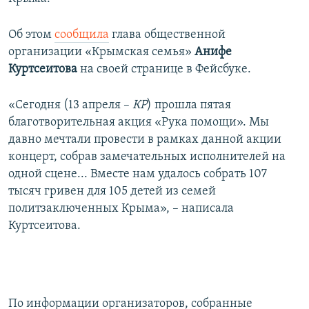
ПРИСОЕДИНЯЙТЕСЬ!
ПОБЕДИТЕЛЕЙ НЕ СУДЯТ?
Об этом
сообщила
глава общественной
КРЫМ.НЕПОКОРЕННЫЙ
организации «Крымская семья»
Анифе
ELIFBE
Куртсеитова
на своей странице в Фейсбуке.
УКРАИНСКАЯ ПРОБЛЕМА КРЫМА
«Сегодня (13 апреля –
КР
) прошла пятая
Все сайты RFE/RL
благотворительная акция «Рука помощи». Мы
давно мечтали провести в рамках данной акции
концерт, собрав замечательных исполнителей на
одной сцене... Вместе нам удалось собрать 107
тысяч гривен для 105 детей из семей
политзаключенных Крыма», – написала
Куртсеитова.
По информации организаторов, собранные