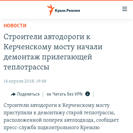
Доступность
ссылки
Вернуться
НОВОСТИ
к
НОВОСТИ
Строители автодороги к
основному
СПЕЦПРОЕКТЫ
содержанию
Керченскому мосту начали
ВОДА
Вернутся
ГРУЗ 200
демонтаж прилегающей
к
ИСТОРИЯ
КАРТА ВОЕННЫХ ОБЪЕКТОВ КРЫМА
теплотрассы
главной
ЕЩЕ
11 ЛЕТ ОККУПАЦИИ КРЫМА. 11 ИСТОРИЙ СОПРОТИВЛЕНИЯ
навигации
14 апреля 2018, 19:48
Вернутся
РАДІО СВОБОДА
ИНТЕРАКТИВ
к
Поделиться
Читать без VPN
КАК ОБОЙТИ БЛОКИРОВКУ
ИНФОГРАФИКА
поиску
Строители автодороги к Керченскому мосту
ТЕЛЕПРОЕКТ КРЫМ.РЕАЛИИ
Українською
приступили к демонтажу старой теплотрассы,
СОВЕТЫ ПРАВОЗАЩИТНИКОВ
расположенной поперек автоподхода, сообщает
Qırımtatar
пресс-служба подконтрольного Кремлю
ПРОПАВШИЕ БЕЗ ВЕСТИ