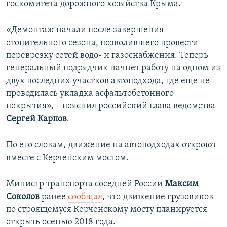
госкомитета дорожного хозяйства Крыма.
ПРИСОЕДИНЯЙТЕСЬ!
ПОБЕДИТЕЛЕЙ НЕ СУДЯТ?
КРЫМ.НЕПОКОРЕННЫЙ
«Демонтаж начали после завершения
отопительного сезона, позволившего провести
ELIFBE
переврезку сетей водо- и газоснабжения. Теперь
УКРАИНСКАЯ ПРОБЛЕМА КРЫМА
генеральный подрядчик начнет работу на одном из
Все сайты RFE/RL
двух последних участков автоподхода, где еще не
проводилась укладка асфальтобетонного
покрытия», – пояснил российский глава ведомства
Сергей Карпов
.
По его словам, движение на автоподходах откроют
вместе с Керченским мостом.
Министр транспорта соседней России
Максим
Соколов
ранее
сообщал
, что движение грузовиков
по строящемуся Керченcкому мосту планируется
открыть осенью 2018 года.