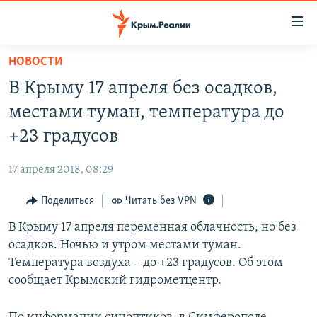
Доступность
ссылки
Вернуться
НОВОСТИ
к
НОВОСТИ
В Крыму 17 апреля без осадков,
основному
СПЕЦПРОЕКТЫ
содержанию
местами туман, температура до
ВОДА
Вернутся
ГРУЗ 200
+23 градусов
к
ИСТОРИЯ
КАРТА ВОЕННЫХ ОБЪЕКТОВ КРЫМА
главной
17 апреля 2018, 08:29
ЕЩЕ
11 ЛЕТ ОККУПАЦИИ КРЫМА. 11 ИСТОРИЙ СОПРОТИВЛЕНИЯ
навигации
Вернутся
Поделиться
Читать без VPN
РАДІО СВОБОДА
ИНТЕРАКТИВ
к
В Крыму 17 апреля переменная облачность, но без
КАК ОБОЙТИ БЛОКИРОВКУ
ИНФОГРАФИКА
поиску
осадков. Ночью и утром местами туман.
ТЕЛЕПРОЕКТ КРЫМ.РЕАЛИИ
Температура воздуха – до +23 градусов. Об этом
Українською
сообщает Крымский гидрометцентр.
СОВЕТЫ ПРАВОЗАЩИТНИКОВ
Qırımtatar
ПРОПАВШИЕ БЕЗ ВЕСТИ