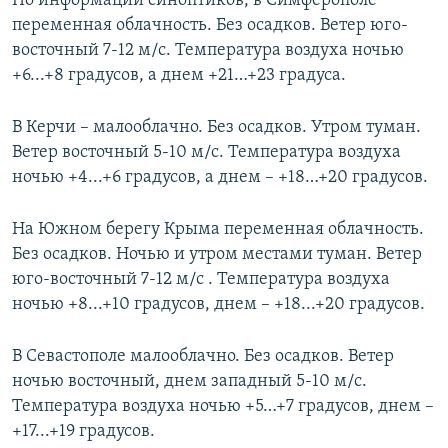
По информации синоптиков, в Симферополе
ПРИСОЕДИНЯЙТЕСЬ!
ПОБЕДИТЕЛЕЙ НЕ СУДЯТ?
переменная облачность. Без осадков. Ветер юго-
восточный 7-12 м/с. Температура воздуха ночью
КРЫМ.НЕПОКОРЕННЫЙ
+6...+8 градусов, а днем +21…+23 градуса.
ELIFBE
В Керчи – малооблачно. Без осадков. Утром туман.
УКРАИНСКАЯ ПРОБЛЕМА КРЫМА
Ветер восточный 5-10 м/с. Температура воздуха
Все сайты RFE/RL
ночью +4...+6 градусов, а днем – +18…+20 градусов.
На Южном берегу Крыма переменная облачность.
Без осадков. Ночью и утром местами туман. Ветер
юго-восточный 7-12 м/с . Температура воздуха
ночью +8...+10 градусов, днем – +18...+20 градусов.
В Севастополе малооблачно. Без осадков. Ветер
ночью восточный, днем западный 5-10 м/с.
Температура воздуха ночью +5…+7 градусов, днем –
+17...+19 градусов.