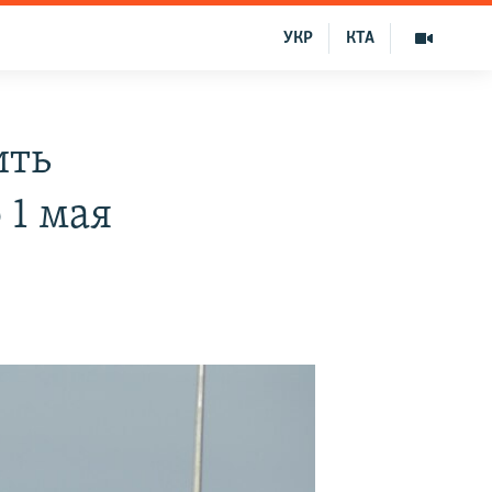
УКР
КТА
ить
 1 мая