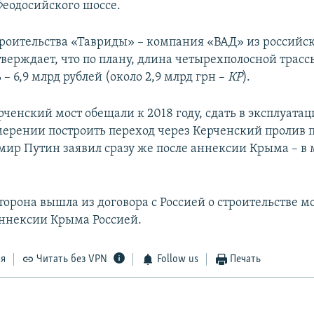
еодосийского шоссе.
роительства «Тавриды» – компания «ВАД» из российск
верждает, что по плану, длина четырехполосной трассы
 – 6,9 млрд рублей (около 2,9 млрд грн –
КР
).
ченский мост обещали к 2018 году, сдать в эксплуатац
амерении построить переход через Керченский пролив 
мир Путин заявил сразу же после аннексии Крыма – в 
орона вышла из договора с Россией о строительстве мо
 аннексии Крыма Россией.
ся
Читать без VPN
Follow us
Печать