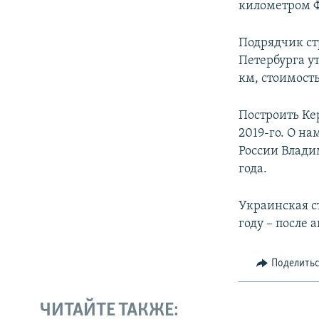
километром Ф
Подрядчик ст
Петербурга ут
км, стоимость
Построить Кер
2019-го. О н
России Влади
года.
Украинская ст
году – после
Поделить
ЧИТАЙТЕ ТАКЖЕ: