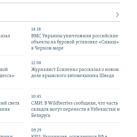
14:18
казал
ВМС Украины уничтожили российские
объекты на буровой установке «Сиваш»
в Черном море
12:08
ухой
Журналист Есипенко рассказал о новом
десса»
деле крымского автомеханика Шведа
10:45
ний света
СМИ: В Wildberries сообщили, что часть
ания
складов могут перенести в Узбекистан и
Беларусь
09:29
отники
КРЦ: Украинцев, осужденных РФ в