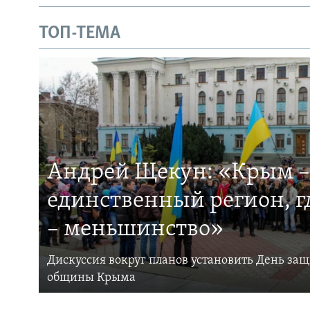
ТОП-ТЕМА
Андрей Щекун: «Крым –
единственный регион, 
– меньшинство»
Дискуссия вокруг планов установить День за
общины Крыма