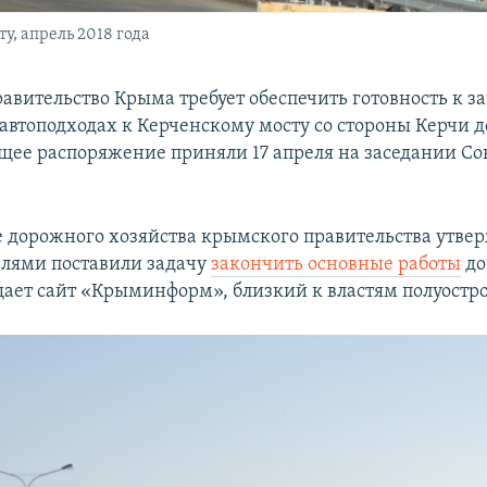
у, апрель 2018 года
авительство Крыма требует обеспечить готовность к з
автоподходах к Керченскому мосту со стороны Керчи до
щее распоряжение приняли 17 апреля на заседании С
е дорожного хозяйства крымского правительства утвер
елями поставили задачу
закончить основные работы
до
щает сайт «Крыминформ», близкий к властям полуостро