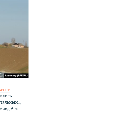
ит от
гались
итальный»,
еред 9-м