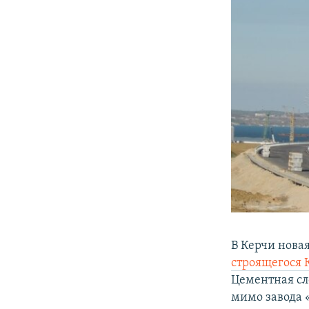
В Керчи нова
строящегося 
Цементная сл
мимо завода 