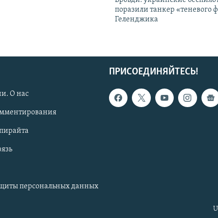
поразили танкер «теневого ф
Геленджика
ПРИСОЕДИНЯЙТЕСЬ!
и. О нас
омментирования
опирайта
вязь
ащиты персональных данных
U