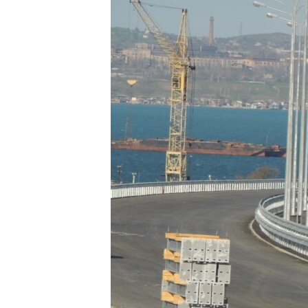
ПОБЕДИТЕЛЕЙ НЕ СУДЯТ?
КРЫМ.НЕПОКОРЕННЫЙ
ELIFBE
УКРАИНСКАЯ ПРОБЛЕМА КРЫМА