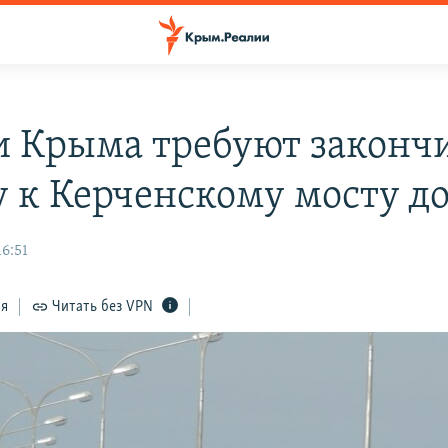
и Крыма требуют законч
у к Керченскому мосту до
16:51
ся
Читать без VPN