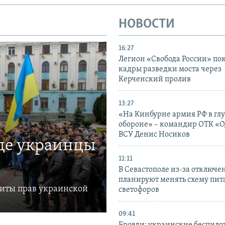
НОВОСТИ
16:27
Легион «Свобода России» по
кадры разведки моста через
Керченский пролив
13:27
«На Кинбурне армия РФ в гл
обороне» – командир ОТК «О
ВСУ Денис Носиков
где украинцы
11:11
В Севастополе из-за отключе
планируют менять схему пит
щиты прав украинской
светофоров
09:41
Бровди: украинские беспил