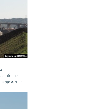
ом
тью объект
в ведомстве.