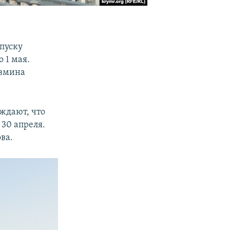
апуску
 1 мая.
овмина
ждают, что
 30 апреля.
ва.