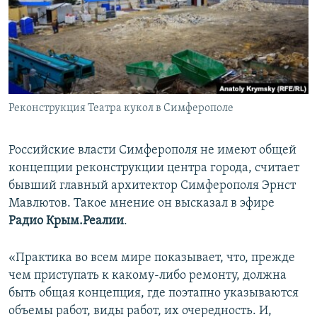
ПРИСОЕДИНЯЙТЕСЬ!
ПОБЕДИТЕЛЕЙ НЕ СУДЯТ?
КРЫМ.НЕПОКОРЕННЫЙ
ELIFBE
УКРАИНСКАЯ ПРОБЛЕМА КРЫМА
Все сайты RFE/RL
Реконструкция Театра кукол в Симферополе
Российские власти Симферополя не имеют общей
концепции реконструкции центра города, считает
бывший главный архитектор Симферополя Эрнст
Мавлютов. Такое мнение он высказал в эфире
Радио Крым.Реалии
.
«Практика во всем мире показывает, что, прежде
чем приступать к какому-либо ремонту, должна
быть общая концепция, где поэтапно указываются
объемы работ, виды работ, их очередность. И,