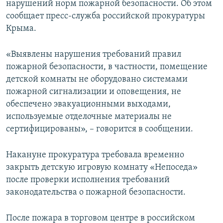
нарушений норм пожарной безопасности. Об этом
ПРИСОЕДИНЯЙТЕСЬ!
ПОБЕДИТЕЛЕЙ НЕ СУДЯТ?
сообщает пресс-служба российской прокуратуры
КРЫМ.НЕПОКОРЕННЫЙ
Крыма.
ELIFBE
«Выявлены нарушения требований правил
УКРАИНСКАЯ ПРОБЛЕМА КРЫМА
пожарной безопасности, в частности, помещение
Все сайты RFE/RL
детской комнаты не оборудовано системами
пожарной сигнализации и оповещения, не
обеспечено эвакуационными выходами,
используемые отделочные материалы не
сертифицированы», – говорится в сообщении.
Накануне прокуратура требовала временно
закрыть детскую игровую комнату «Непоседа»
после проверки исполнения требований
законодательства о пожарной безопасности.
После пожара в торговом центре в российском