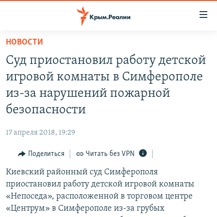
Доступность
ссылки
Вернуться
НОВОСТИ
к
НОВОСТИ
Суд приостановил работу детской
основному
СПЕЦПРОЕКТЫ
содержанию
игровой комнаты в Симферополе
ВОДА
Вернутся
ГРУЗ 200
из-за нарушений пожарной
к
ИСТОРИЯ
КАРТА ВОЕННЫХ ОБЪЕКТОВ КРЫМА
безопасности
главной
ЕЩЕ
11 ЛЕТ ОККУПАЦИИ КРЫМА. 11 ИСТОРИЙ СОПРОТИВЛЕНИЯ
навигации
17 апреля 2018, 19:29
Вернутся
РАДІО СВОБОДА
ИНТЕРАКТИВ
к
Поделиться
Читать без VPN
КАК ОБОЙТИ БЛОКИРОВКУ
ИНФОГРАФИКА
поиску
Киевский районный суд Симферополя
ТЕЛЕПРОЕКТ КРЫМ.РЕАЛИИ
Українською
приостановил работу детской игровой комнаты
СОВЕТЫ ПРАВОЗАЩИТНИКОВ
«Непоседа», расположенной в торговом центре
Qırımtatar
«Центрум» в Симферополе из-за грубых
ПРОПАВШИЕ БЕЗ ВЕСТИ