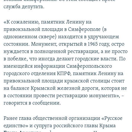
ПРИСОЕДИНЯЙТЕСЬ!
ПОБЕДИТЕЛЕЙ НЕ СУДЯТ?
служба депутата.
КРЫМ.НЕПОКОРЕННЫЙ
«К сожалению, памятник Ленину на
ELIFBE
привокзальной площади в Симферополе (в
одноименном сквере) находится в удручающем
УКРАИНСКАЯ ПРОБЛЕМА КРЫМА
состоянии. Монумент, открытый в 1965 году, остро
Все сайты RFE/RL
нуждается в полноценной реставрации, а не просто
в побелке, что иногда делают городские власти. По
имеющейся информации Симферопольского
городского отделения КПРФ, памятник Ленину на
привокзальной площади крымской столицы стоит
на балансе Крымской железной дороги, которая не
в состоянии провести реставрацию монумента», –
говорится в сообщении.
Ранее глава общественной организации «Русское
единство» и супруга российского главы Крыма