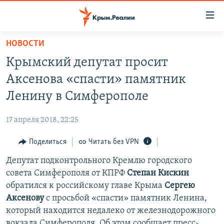
Доступность
ссылки
Вернуться
НОВОСТИ
к
НОВОСТИ
Крымский депутат просит
основному
СПЕЦПРОЕКТЫ
содержанию
Аксенова «спасти» памятник
ВОДА
Вернутся
ГРУЗ 200
Ленину в Симферополе
к
ИСТОРИЯ
КАРТА ВОЕННЫХ ОБЪЕКТОВ КРЫМА
главной
17 апреля 2018, 22:25
ЕЩЕ
11 ЛЕТ ОККУПАЦИИ КРЫМА. 11 ИСТОРИЙ СОПРОТИВЛЕНИЯ
навигации
Вернутся
Поделиться
Читать без VPN
РАДІО СВОБОДА
ИНТЕРАКТИВ
к
Депутат подконтрольного Кремлю городского
КАК ОБОЙТИ БЛОКИРОВКУ
ИНФОГРАФИКА
поиску
совета Симферополя от КПРФ
Степан Кискин
ТЕЛЕПРОЕКТ КРЫМ.РЕАЛИИ
обратился к российскому главе Крыма
Сергею
Українською
Аксенову
с просьбой «спасти» памятник Ленина,
СОВЕТЫ ПРАВОЗАЩИТНИКОВ
Qırımtatar
который находится недалеко от железнодорожного
ПРОПАВШИЕ БЕЗ ВЕСТИ
вокзала Симферополя. Об этом сообщает пресс-