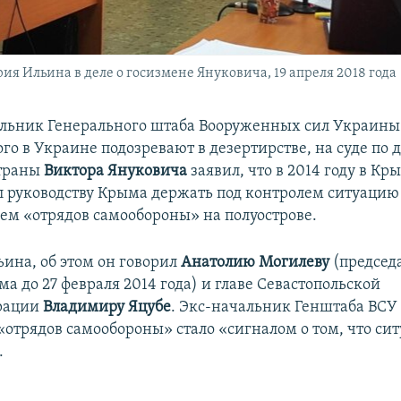
ия Ильина в деле о госизмене Януковича, 19 апреля 2018 года
льник Генерального штаба Вооруженных сил Украин
ого в Украине подозревают в дезертирстве, на суде по д
страны
Виктора Януковича
заявил, что в 2014 году в Кр
 руководству Крыма держать под контролем ситуацию
м «отрядов самообороны» на полуострове.
ьина, об этом он говорил
Анатолию Могилеву
(председ
 до 27 февраля 2014 года) и главе Севастопольской
рации
Владимиру Яцубе
. Экс-начальник Генштаба ВСУ
«отрядов самообороны» стало «сигналом о том, что си
.