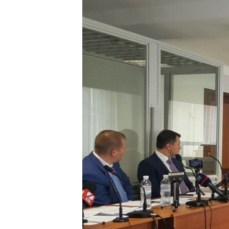
ПОБЕДИТЕЛЕЙ НЕ СУДЯТ?
КРЫМ.НЕПОКОРЕННЫЙ
ELIFBE
УКРАИНСКАЯ ПРОБЛЕМА КРЫМА