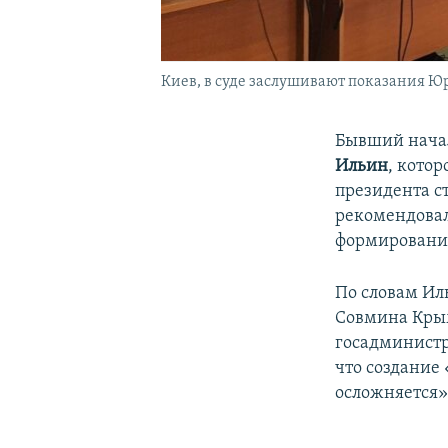
Киев, в суде заслушивают показания Юр
Бывший нача
Ильин
, котор
президента 
рекомендовал
формирование
По словам Ил
Совмина Крыма
госадминист
что создание 
осложняется»