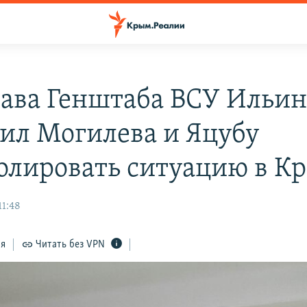
лава Генштаба ВСУ Ильин
ил Могилева и Яцубу
олировать ситуацию в К
11:48
ся
Читать без VPN