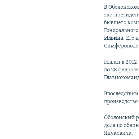
В Оболонском
экс-президе
бывшего ком
Генеральног
Ильина
. Его
Симферополе
Ильин в 2012
по 28 февраля
Главнокоман
Впоследствии
производство 
Оболонский р
дела по обви
Януковича.