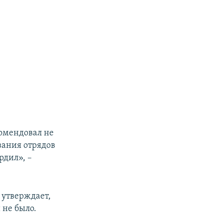
комендовал не
вания отрядов
рдил», –
утверждает,
 не было.