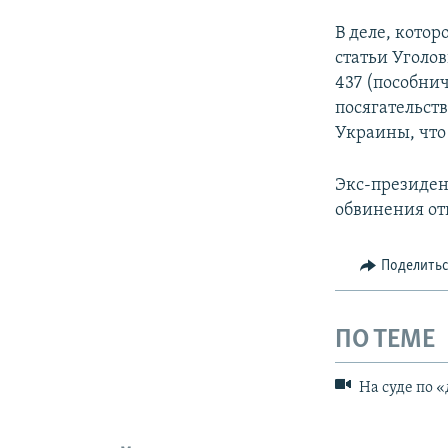
В деле, кото
статьи Уголов
437 (пособнич
посягательст
Украины, что
Экс-президен
обвинения от
Поделить
ПО ТЕМЕ
На суде по 