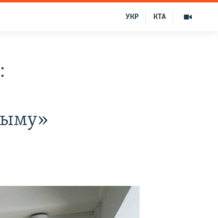
УКР
КТА
:
рыму»