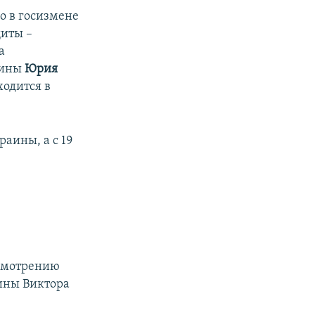
о в госизмене
иты –
а
аины
Юрия
ходится в
аины, а с 19
е
ссмотрению
ины Виктора