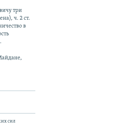
вичу три
а), ч. 2 ст.
ничество в
ость
.
Майдане,
ких сил