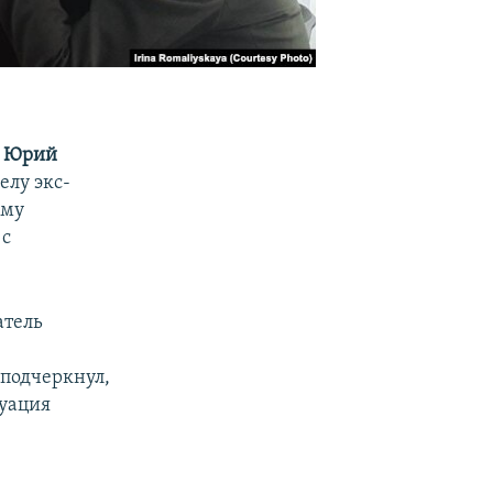
ы
Юрий
елу экс-
ыму
 с
атель
 подчеркнул,
туация