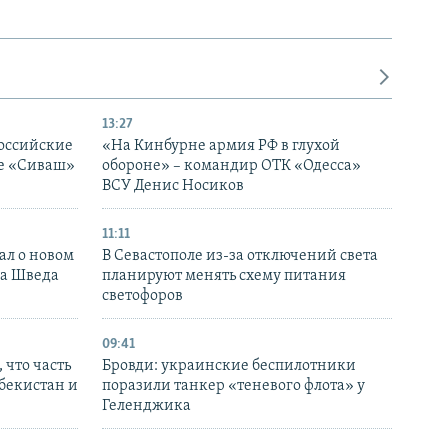
13:27
оссийские
«На Кинбурне армия РФ в глухой
ке «Сиваш»
обороне» – командир ОТК «Одесса»
ВСУ Денис Носиков
11:11
ал о новом
В Севастополе из-за отключений света
ка Шведа
планируют менять схему питания
светофоров
09:41
 что часть
Бровди: украинские беспилотники
збекистан и
поразили танкер «теневого флота» у
Геленджика