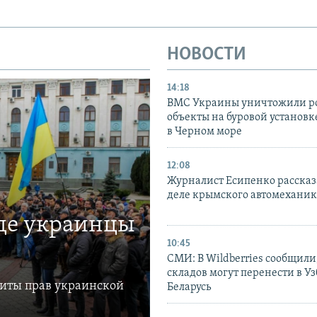
НОВОСТИ
14:18
ВМС Украины уничтожили р
объекты на буровой установ
в Черном море
12:08
Журналист Есипенко рассказ
деле крымского автомехани
где украинцы
10:45
СМИ: В Wildberries сообщили,
складов могут перенести в У
щиты прав украинской
Беларусь