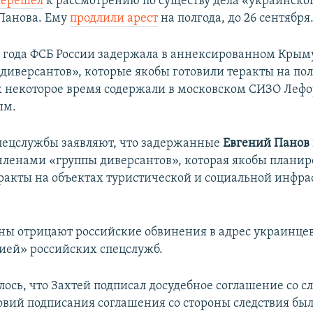
перешел
к рассмотрению по существу дела «украинско
Панова. Ему
продлили арест
на полгода, до 26 сентября
16 года ФСБ России задержала в аннексированном Крым
диверсантов», которые якобы готовили теракты на пол
некоторое время содержали в московском СИЗО Лефор
ым.
пецслужбы заявляют, что задержанные
Евгений Панов
ленами «группы диверсантов», которая якобы планир
ракты на объектах туристической и социальной инфра
ны отрицают российские обвинения в адрес украинцев
ией» российских спецслужб.
ось, что Захтей подписал досудебное соглашение со с
овий подписания соглашения со стороны следствия был