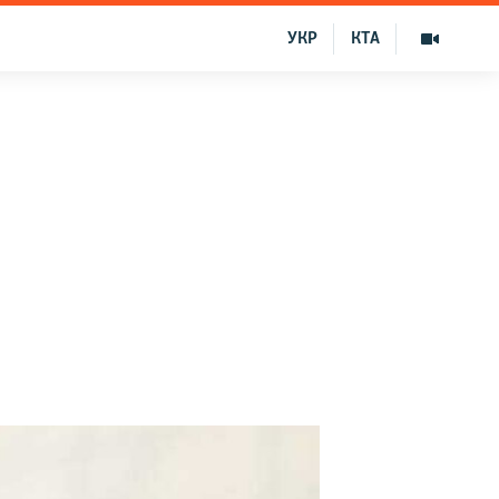
УКР
КТА