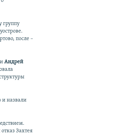
го
.
у группу
уострове.
тово, после –
и
Андрей
овала
структуры
 и назвали
ледствием.
 отказ Захтея