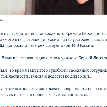
да
е на заседании подконтрольного Кремлю Верховного 
ваемого в подготовке диверсий на полуострове гражд
ва
​, допросили четырех сотрудников ФСБ России.
.Реалии
рассказал адвокат подсудимого
Сергей Легост
ниям, во время закрытого судебного заседания сотрудн
о причастности Панова к подготовке диверсии».
я Легостов отказался раскрывать подробности показан
ылаясь на то, что процесс является закрытым.