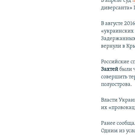
В апреле суд
диверсанта» 
В августе 20
«украинских 
Задержанных 
вернули в Кр
Российские с
Захтей
были ч
совершить те
полуострова.
Власти Украи
их «провокац
Ранее сообщал
Одним из усл