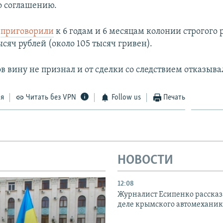
по соглашению.
о
приговорили
к 6 годам и 6 месяцам колонии строгого
сяч рублей (около 105 тысяч гривен).
 вину не признал и от сделки со следствием отказыва
ся
Читать без VPN
Follow us
Печать
НОВОСТИ
12:08
Журналист Есипенко рассказ
деле крымского автомехани