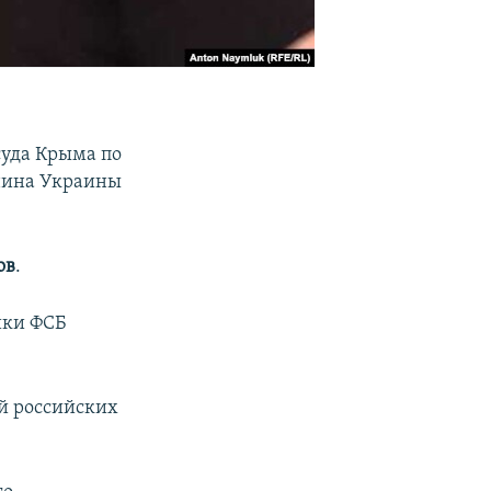
суда Крыма по
анина Украины
ов
.
ики ФСБ
ий российских