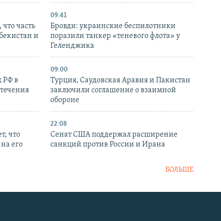
09:41
 что часть
Бровди: украинские беспилотники
збекистан и
поразили танкер «теневого флота» у
Геленджика
09:00
 РФ в
Турция, Саудовская Аравия и Пакистан
стечения
заключили соглашение о взаимной
обороне
22:08
т, что
Сенат США поддержал расширение
на его
санкций против России и Ирана
БОЛЬШЕ