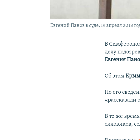
Евгений Панов в суде, 19 апреля 2018 го
В Симферопол
делу подозре
Евгения Пано
Об этом
Крым
По его сведе
«рассказали 
В то же врем
силовиков, сс