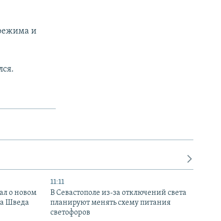
 режима и
лся.
11:11
ал о новом
В Севастополе из-за отключений света
ка Шведа
планируют менять схему питания
светофоров