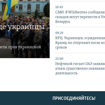
10:45
СМИ: В Wildberries сообщили,
складов могут перенести в У
Беларусь
где украинцы
09:29
КРЦ: Украинцев, осужденных
Крыму, не отпускают после и
щиты прав украинской
сроков
23:00
Нефтяной гигант ОАЭ заявляе
атаки существенно повлияли 
деятельность
ПРИСОЕДИНЯЙТЕСЬ!