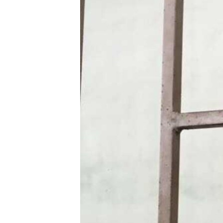
ПОБЕДИТЕЛЕЙ НЕ СУДЯТ?
КРЫМ.НЕПОКОРЕННЫЙ
ELIFBE
УКРАИНСКАЯ ПРОБЛЕМА КРЫМА