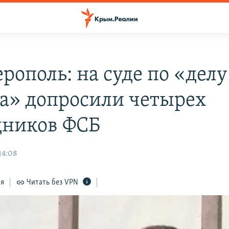
рополь: на суде по «делу
а» допросили четырех
дников ФСБ
14:08
ся
Читать без VPN