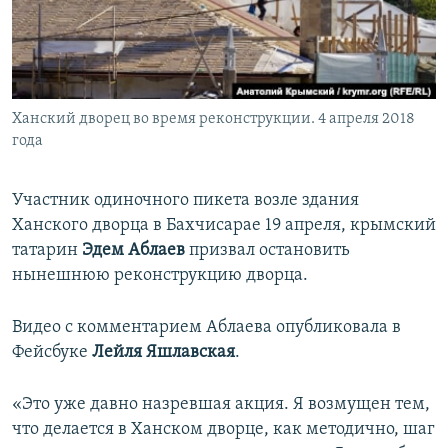
ПРИСОЕДИНЯЙТЕСЬ!
ПОБЕДИТЕЛЕЙ НЕ СУДЯТ?
КРЫМ.НЕПОКОРЕННЫЙ
ELIFBE
Ханский дворец во время реконструкции. 4 апреля 2018
УКРАИНСКАЯ ПРОБЛЕМА КРЫМА
года
Все сайты RFE/RL
Участник одиночного пикета возле здания
Ханского дворца в Бахчисарае 19 апреля, крымский
татарин
Эдем Аблаев
призвал остановить
нынешнюю реконструкцию дворца.
Видео с комментарием Аблаева опубликовала в
Фейсбуке
Лейля Яшлавская
.
«Это уже давно назревшая акция. Я возмущен тем,
что делается в Ханском дворце, как методично, шаг