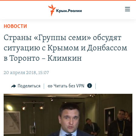
Доступность
ссылки
Вернуться
НОВОСТИ
к
НОВОСТИ
Страны «Группы семи» обсудят
основному
СПЕЦПРОЕКТЫ
содержанию
ситуацию с Крымом и Донбассом
ВОДА
Вернутся
ГРУЗ 200
в Торонто – Климкин
к
ИСТОРИЯ
КАРТА ВОЕННЫХ ОБЪЕКТОВ КРЫМА
главной
20 апреля 2018, 15:07
ЕЩЕ
11 ЛЕТ ОККУПАЦИИ КРЫМА. 11 ИСТОРИЙ СОПРОТИВЛЕНИЯ
навигации
Вернутся
Поделиться
Читать без VPN
РАДІО СВОБОДА
ИНТЕРАКТИВ
к
КАК ОБОЙТИ БЛОКИРОВКУ
ИНФОГРАФИКА
поиску
ТЕЛЕПРОЕКТ КРЫМ.РЕАЛИИ
Українською
СОВЕТЫ ПРАВОЗАЩИТНИКОВ
Qırımtatar
ПРОПАВШИЕ БЕЗ ВЕСТИ