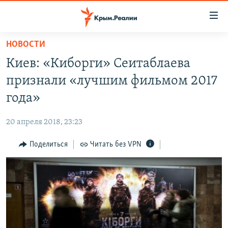
Доступность
ссылки
Вернуться
НОВОСТИ
к
НОВОСТИ
Киев: «Киборги» Сеитаблаева
основному
СПЕЦПРОЕКТЫ
содержанию
признали «лучшим фильмом 2017
ВОДА
Вернутся
ГРУЗ 200
года»
к
ИСТОРИЯ
КАРТА ВОЕННЫХ ОБЪЕКТОВ КРЫМА
главной
20 апреля 2018, 23:23
ЕЩЕ
11 ЛЕТ ОККУПАЦИИ КРЫМА. 11 ИСТОРИЙ СОПРОТИВЛЕНИЯ
навигации
Вернутся
Поделиться
Читать без VPN
РАДІО СВОБОДА
ИНТЕРАКТИВ
к
КАК ОБОЙТИ БЛОКИРОВКУ
ИНФОГРАФИКА
поиску
ТЕЛЕПРОЕКТ КРЫМ.РЕАЛИИ
Українською
СОВЕТЫ ПРАВОЗАЩИТНИКОВ
Qırımtatar
ПРОПАВШИЕ БЕЗ ВЕСТИ