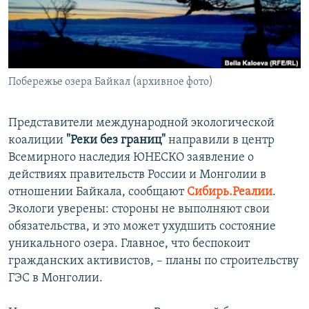
ПРИСОЕДИНЯЙТЕСЬ!
ПОБЕДИТЕЛЕЙ НЕ СУДЯТ?
КРЫМ.НЕПОКОРЕННЫЙ
ELIFBE
Побережье озера Байкал (архивное фото)
УКРАИНСКАЯ ПРОБЛЕМА КРЫМА
Все сайты RFE/RL
Представители международной экологической
коалиции
"Реки без границ"
направили в центр
Всемирного наследия ЮНЕСКО заявление о
действиях правительств России и Монголии в
отношении Байкала, сообщают
Сибирь.Реалии
.
Экологи уверены: стороны не выполняют свои
обязательства, и это может ухудшить состояние
уникального озера. Главное, что беспокоит
гражданских активистов, – планы по строительству
ГЭС в Монголии.