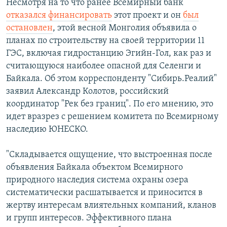
Несмотря на то что ранее Всемирный банк
отказался финансировать
этот проект и он
был
остановлен
, этой весной Монголия объявила о
планах по строительству на своей территории 11
ГЭС, включая гидростанцию Эгийн-Гол, как раз и
считающуюся наиболее опасной для Селенги и
Байкала. Об этом корреспонденту "Сибирь.Реалий"
заявил Александр Колотов, российский
координатор "Рек без границ". По его мнению, это
идет вразрез с решением комитета по Всемирному
наследию ЮНЕСКО.
"Складывается ощущение, что выстроенная после
объявления Байкала объектом Всемирного
природного наследия система охраны озера
систематически расшатывается и приносится в
жертву интересам влиятельных компаний, кланов
и групп интересов. Эффективного плана