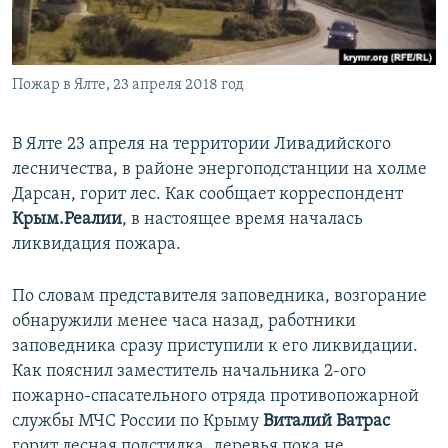
ПРИСОЕДИНЯЙТЕСЬ!
ПОБЕДИТЕЛЕЙ НЕ СУДЯТ?
КРЫМ.НЕПОКОРЕННЫЙ
Пожар в Ялте, 23 апреля 2018 год
ELIFBE
УКРАИНСКАЯ ПРОБЛЕМА КРЫМА
В Ялте 23 апреля на территории Ливадийского
Все сайты RFE/RL
лесничества, в районе энергоподстанции на холме
Дарсан, горит лес. Как сообщает корреспондент
Крым.Реалии
, в настоящее время началась
ликвидация пожара.
По словам представителя заповедника, возгорание
обнаружили менее часа назад, работники
заповедника сразу приступили к его ликвидации.
Как пояснил заместитель начальника 2-ого
пожарно-спасательного отряда противопожарной
службы МЧС России по Крыму
Виталий Ватрас
горит лесная подстилка, деревья пока не