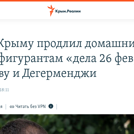
 Крыму продлил домашн
 фигурантам «дела 26 фе
ву и Дегерменджи
18:11
ся
Читать без VPN