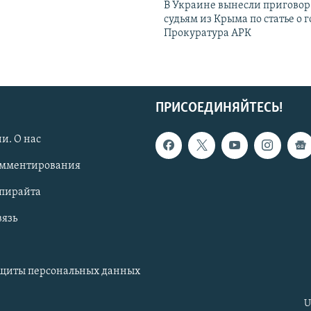
В Украине вынесли приговор
судьям из Крыма по статье о 
Прокуратура АРК
ПРИСОЕДИНЯЙТЕСЬ!
и. О нас
омментирования
опирайта
вязь
ащиты персональных данных
U