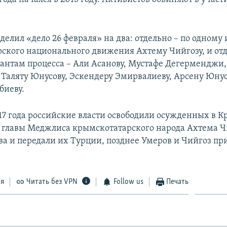
делил «дело 26 февраля» на два: отдельно – по одному
ского национального движения Ахтему Чийгозу, и отд
антам процесса – Али Асанову, Мустафе Дегерменджи,
 Таляту Юнусову, Эскендеру Эмирвалиеву, Арсену Юнус
биеву.
017 года российские власти освободили осужденных в 
 главы Меджлиса крымскотатарского народа Ахтема Ч
а и передали их Турции, позднее Умеров и Чийгоз пр
ся
Читать без VPN
Follow us
Печать