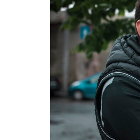
ПОБЕДИТЕЛЕЙ НЕ СУДЯТ?
КРЫМ.НЕПОКОРЕННЫЙ
ELIFBE
УКРАИНСКАЯ ПРОБЛЕМА КРЫМА