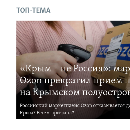
ТОП-ТЕМА
«Крым – не Россия»: ма
Ozon прекратил прием н
на Крымском полуостро
Российский маркетплейс Ozon отказывается до
Крым? В чем причина?