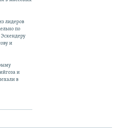
 из лидеров
ельно по
 Эскендеру
ову и
Крыму
ийгоза и
иехали в