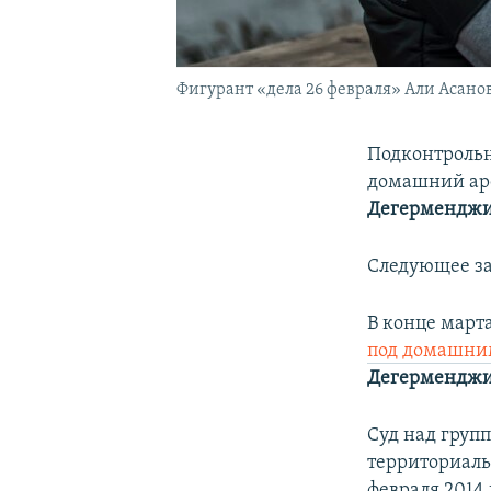
Фигурант «дела 26 февраля» Али Асано
Подконтроль
домашний аре
Дегермендж
Следующее за
В конце март
под домашни
Дегермендж
Суд над груп
территориаль
февраля 2014 