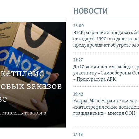
НОВОСТИ
23:00
В РФ разрешили продавать б
стандарта 1990-х годов: эксп
предупреждают об угрозе зд
21:27
До 10 лет лишения свободы г
ркетплейс
участнику «Самообороны Се
– Прокуратура АРК
овых заказов
19:42
ве
Удары РФ по Украине имеют
«катастрофические последст
ставлять товары в
гражданских – миссия ООН
17:18