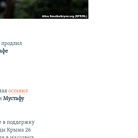
 продлил
афе
мая
оставил
и
Мустафу
е в поддержку
ады Крыма 26
тии в массовых