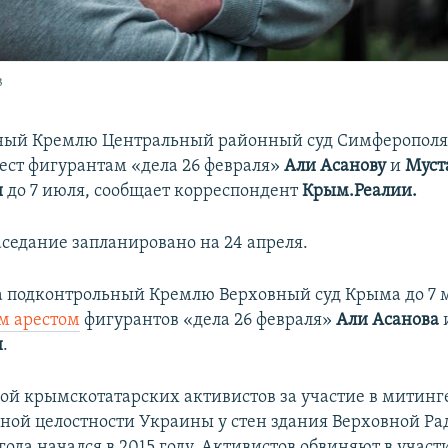
в
ный Кремлю Центральный районный суд Симферополя
ст фигурантам «дела 26 февраля»
Али Асанову
и
Муст
и
до 7 июля, сообщает корреспондент
Крым.Реалии.
седание запланировано на 24 апреля.
а подконтрольный Кремлю Верховный суд Крыма до 7 
м арестом
фигурантов «дела 26 февраля»
Али Асанова
и
.
пой крымскотатарских активистов за участие в митинг
ной целостности Украины у стен здания Верховной Р
года начался в 2015 году. Активистов обвиняют в учас