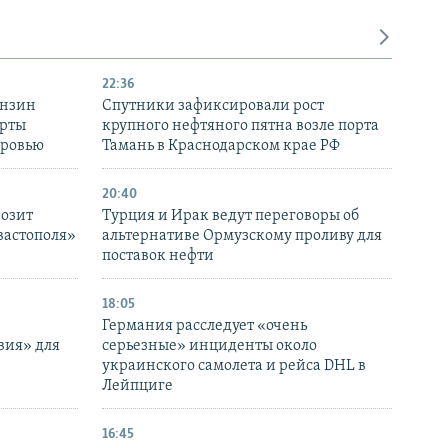
22:36
ензин
Спутники зафиксировали рост
ерты
крупного нефтяного пятна возле порта
оровью
Тамань в Краснодарском крае РФ
20:40
розит
Турция и Ирак ведут переговоры об
вастополя»
альтернативе Ормузскому проливу для
поставок нефти
18:05
Германия расследует «очень
вия» для
серьезные» инциденты около
украинского самолета и рейса DHL в
Лейпциге
16:45