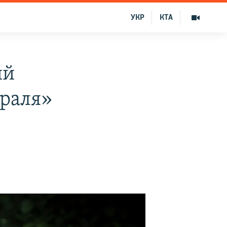
УКР
КТА
ий
враля»