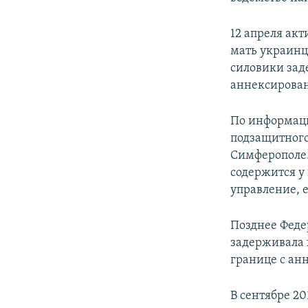
12 апреля ак
мать украин
силовики зад
аннексирова
По информаци
подзащитного
Симферополе.
содержится у 
управление, е
Позднее Феде
задерживала
границе с ан
В сентябре 20