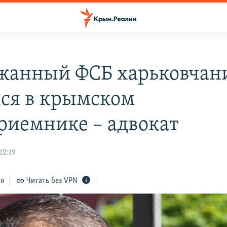
жанный ФСБ харьковчан
ся в крымском
риемнике – адвокат
12:19
ся
Читать без VPN