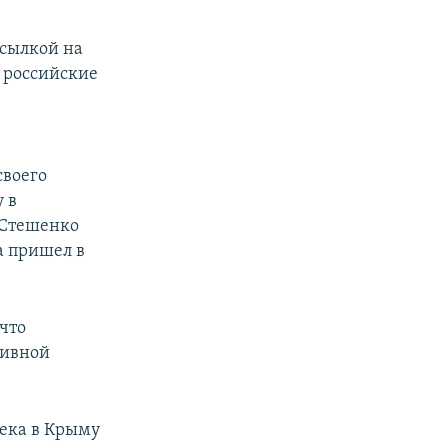
ссылкой на
о российские
своего
 в
 Стешенко
ва пришел в
 что
тивной
века в Крыму