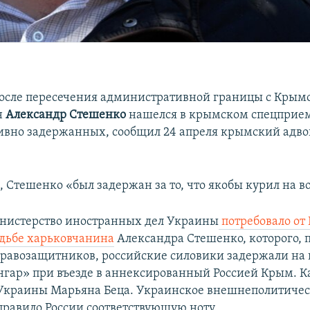
осле пересечения административной границы с Крым
н
Александр Стешенко
нашелся в крымском спецприе
вно задержанных, сообщил 24 апреля крымский адв
м
, Стешенко «был задержан за то, что якобы курил на в
нистерство иностранных дел Украины
потребовало от
удьбе харьковчанина
Александра Стешенко, которого,
равозащитников, российские силовики задержали на 
нгар» при въезде в аннексированный Россией Крым. К
Украины Марьяна Беца. Украинское внешнеполитичес
правило России соответствующую ноту.