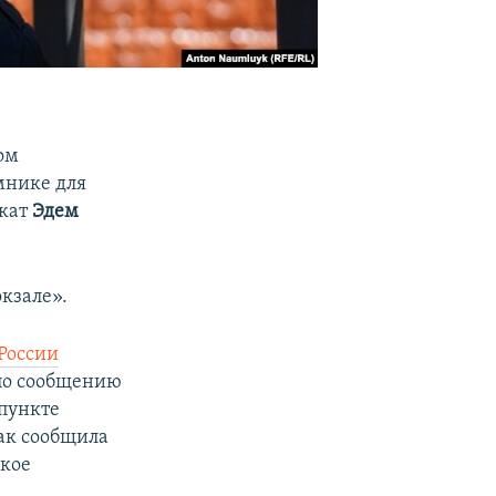
ом
мнике для
окат
Эдем
окзале».
 России
 по сообщению
пункте
ак сообщила
кое