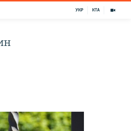
УКР
КТА
ин