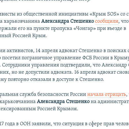
тивисты из общественной инициативы «Крым SOS» со 
ца харьковчанина
Александра Стешенко
сообщили
, чт
ержали его на пункте пропуска «Чонгар» при въезде в
нный Россией Крым.
и активистов, 14 апреля адвокат Стешенко в поисках 
 посетил пограничное управление ФСБ России в Крыму
 Сотрудники управления подтвердили, что Александр
них, но не допустили адвоката. 16 апреля адвокат сно
му повторно отказали в доступе к Стешенко.
ральная служба безопасности России
начала отрицать
,
 харьковчанина
Александра Стешенко
на администра
нексированным Россией Крымом.
17 года в ООН заявили, что ситуация в сфере прав чело