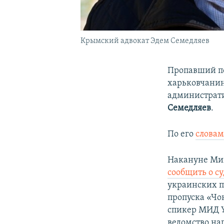
Крымский адвокат Эдем Семедляев
Пропавший п
харьковчани
администрати
Семедляев
.
По его
слова
Накануне Ми
сообщить о с
украинских п
пропуска «Чо
спикер МИД 
ведомство на