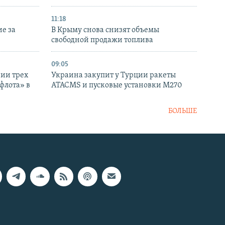
11:18
е за
В Крыму снова снизят объемы
свободной продажи топлива
09:05
нии трех
Украина закупит у Турции ракеты
флота» в
ATACMS и пусковые установки M270
БОЛЬШЕ