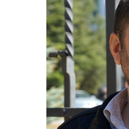
ПОБЕДИТЕЛЕЙ НЕ СУДЯТ?
КРЫМ.НЕПОКОРЕННЫЙ
ELIFBE
УКРАИНСКАЯ ПРОБЛЕМА КРЫМА