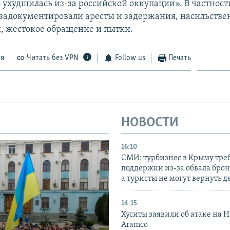
 ухудшилась из-за российской оккупации». В частност
задокументировали аресты и задержания, насильств
, жестокое обращение и пытки.
ся
Читать без VPN
Follow us
Печать
НОВОСТИ
16:10
СМИ: турбизнес в Крыму тре
поддержки из-за обвала бро
а туристы не могут вернуть д
14:15
Хуситы заявили об атаке на 
Aramco