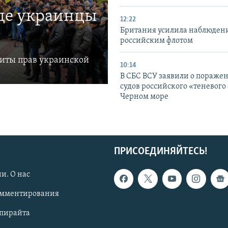
где украинцы
12:22
Британия усилила наблюдени
российским флотом
щиты прав украинской
10:14
В СБС ВСУ заявили о пораже
судов российского «теневого 
Черном море
ПРИСОЕДИНЯЙТЕСЬ!
и. О нас
омментирования
опирайта