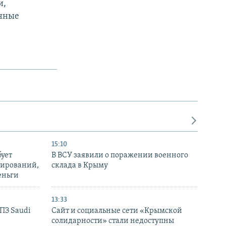
и,
енные
15:10
бует
В ВСУ заявили о поражении военного
нирований,
склада в Крыму
еньги
13:33
НПЗ Saudi
Сайт и социальные сети «Крымской
солидарности» стали недоступны