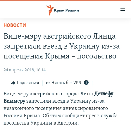
Доступность
ссылки
Вернуться
НОВОСТИ
к
НОВОСТИ
Вице-мэру австрийского Линца
основному
СПЕЦПРОЕКТЫ
содержанию
запретили въезд в Украину из-за
ВОДА
Вернутся
ГРУЗ 200
посещения Крыма – посольство
к
ИСТОРИЯ
КАРТА ВОЕННЫХ ОБЪЕКТОВ КРЫМА
главной
24 апреля 2018, 16:14
ЕЩЕ
11 ЛЕТ ОККУПАЦИИ КРЫМА. 11 ИСТОРИЙ СОПРОТИВЛЕНИЯ
навигации
Вернутся
Поделиться
Читать без VPN
РАДІО СВОБОДА
ИНТЕРАКТИВ
к
Вице-мэру австрийского города Линц
Детлефу
КАК ОБОЙТИ БЛОКИРОВКУ
ИНФОГРАФИКА
поиску
Виммеру
запретили въезд в Украину из-за
ТЕЛЕПРОЕКТ КРЫМ.РЕАЛИИ
незаконного посещения аннексированного
Українською
Россией Крыма. Об этом сообщает пресс-служба
СОВЕТЫ ПРАВОЗАЩИТНИКОВ
Qırımtatar
посольства Украины в Австрии.
ПРОПАВШИЕ БЕЗ ВЕСТИ