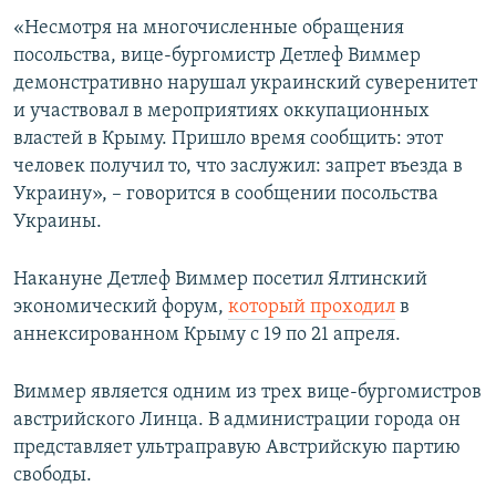
ПРИСОЕДИНЯЙТЕСЬ!
ПОБЕДИТЕЛЕЙ НЕ СУДЯТ?
«Несмотря на многочисленные обращения
посольства, вице-бургомистр Детлеф Виммер
КРЫМ.НЕПОКОРЕННЫЙ
демонстративно нарушал украинский суверенитет
ELIFBE
и участвовал в мероприятиях оккупационных
властей в Крыму. Пришло время сообщить: этот
УКРАИНСКАЯ ПРОБЛЕМА КРЫМА
человек получил то, что заслужил: запрет въезда в
Все сайты RFE/RL
Украину», – говорится в сообщении посольства
Украины.
Накануне Детлеф Виммер посетил Ялтинский
экономический форум,
который проходил
в
аннексированном Крыму с 19 по 21 апреля.
Виммер является одним из трех вице-бургомистров
австрийского Линца. В администрации города он
представляет ультраправую Австрийскую партию
свободы.