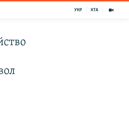
УКР
КТА
йство
вол