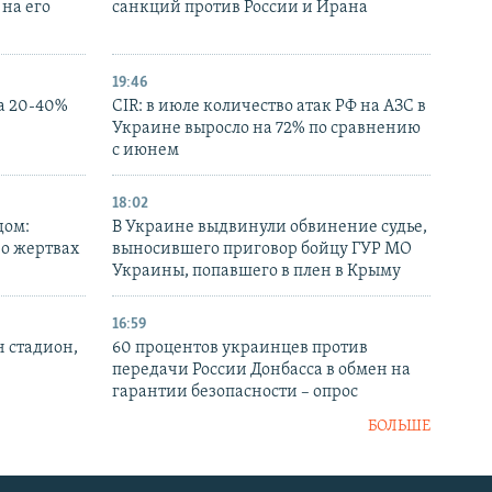
на его
санкций против России и Ирана
19:46
а 20-40%
CIR: в июле количество атак РФ на АЗС в
Украине выросло на 72% по сравнению
с июнем
18:02
дом:
В Украине выдвинули обвинение судье,
 о жертвах
выносившего приговор бойцу ГУР МО
Украины, попавшего в плен в Крыму
16:59
н стадион,
60 процентов украинцев против
передачи России Донбасса в обмен на
гарантии безопасности – опрос
БОЛЬШЕ