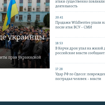
атаки существенно повлияли 
деятельность
20:41
Продажи Wildberries упали н
после атак ВСУ – СМИ
где украинцы
18:53
В Керчи дрон упал на жилой 
российские власти сообщают
щиты прав украинской
17:28
Удар РФ по Одессе: поврежде
пострадал человек – власти