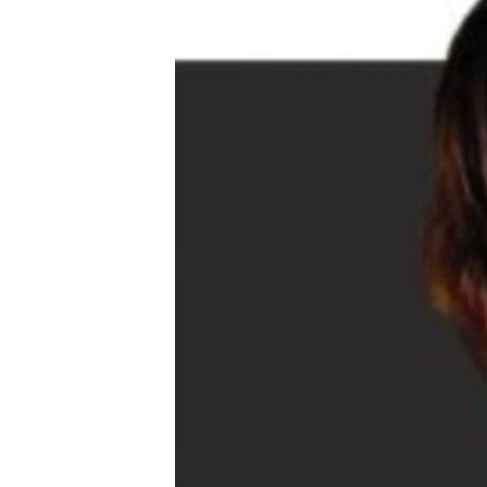
ПОБЕДИТЕЛЕЙ НЕ СУДЯТ?
КРЫМ.НЕПОКОРЕННЫЙ
ELIFBE
УКРАИНСКАЯ ПРОБЛЕМА КРЫМА