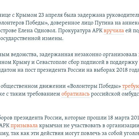
ице с Крымом 23 апреля была задержана руководител
олонтеров Победы», доверенное лицо Путина на анне
острове Елена Одновол. Прокуратура АРК
вручила
ей по
осударственной измены.
ным ведомства, задержанная незаконно организовала 
ном Крыму и Севастополе сбор подписей в поддержк
датом на пост президента России на выборах 2018 года
м общественном движении «Волонтеры Победы»
требу
же с таким требованием
обратилась
российской омбуд
оров президента России, которые прошли 18 марта 201
 АРК
призывала
крымчан не участвовать в организаци
му, так как эти действия могут повлечь за собой угол