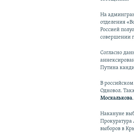
На админгран
отделения «В
Россией полу
совершении г
Согласно дан
аннексирован
Путина канди
В российско
Одновол. Так
Москалькова
.
Накануне выб
Прокуратура
выборов в Кры