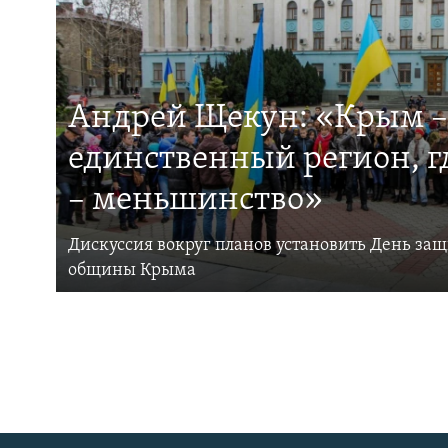
Андрей Щекун: «Крым –
единственный регион, 
– меньшинство»
Дискуссия вокруг планов установить День за
общины Крыма