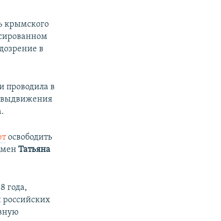
ь крымского
ксированном
дозрение в
и проводила в
у выдвижения
.
ют
освободить
смен
Татьяна
8 года,
и российских
овную