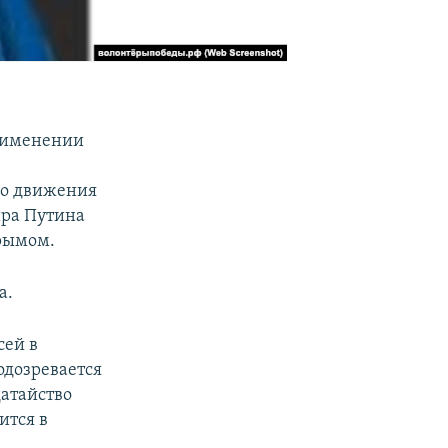
применении
го движения
ира Путина
Крымом.
а.
сей в
одозревается
датайство
ится в