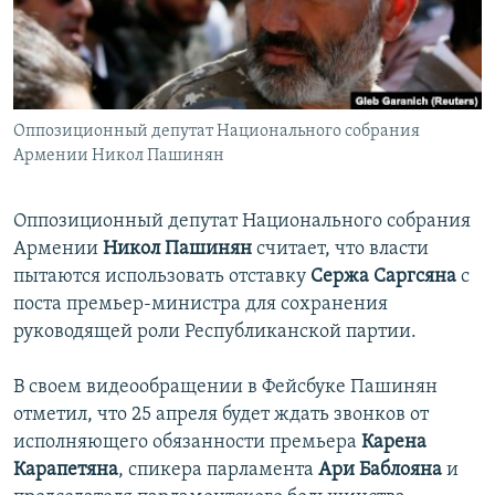
ПРИСОЕДИНЯЙТЕСЬ!
ПОБЕДИТЕЛЕЙ НЕ СУДЯТ?
КРЫМ.НЕПОКОРЕННЫЙ
ELIFBE
Оппозиционный депутат Национального собрания
УКРАИНСКАЯ ПРОБЛЕМА КРЫМА
Армении Никол Пашинян
Все сайты RFE/RL
Оппозиционный депутат Национального собрания
Армении
Никол Пашинян
считает, что власти
пытаются использовать отставку
Сержа Саргсяна
с
поста премьер-министра для сохранения
руководящей роли Республиканской партии.
В своем видеообращении в Фейсбуке Пашинян
отметил, что 25 апреля будет ждать звонков от
исполняющего обязанности премьера
Карена
Карапетяна
, спикера парламента
Ари Баблояна
и