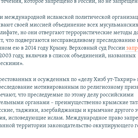
 течения, которое запрещено в России, но не запрещен
и международной исламской политической организац
вают своей миссией объединение всех мусульманских
лифате, но они отвергают террористические методы 
ят, что подвергаются несправедливому преследованию в
ном ею в 2014 году Крыму. Верховный суд России
запр
 2003 году, включив в список объединений, названных
ческими».
естованных и осужденных по «делу Хизб ут-Тахрир»
реследование мотивированным по религиозному приз
ечают, что преследуемые по этому делу российскими
ельными органами – преимущественно крымские тата
сские, таджики, азербайджанцы и крымчане другого 
я, исповедующие ислам. Международное право запре
анной территории законодательство оккупирующего го