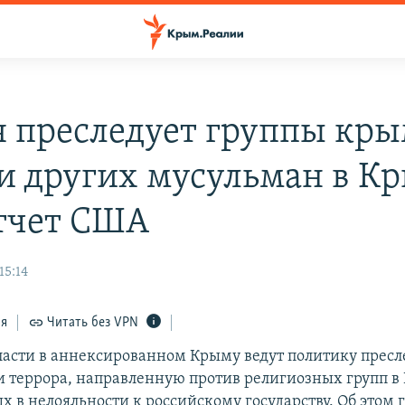
я преследует группы кр
 и других мусульман в К
тчет США
15:14
ся
Читать без VPN
ласти в аннексированном Крыму ведут политику пресл
и террора, направленную против религиозных групп в
 в нелояльности к российскому государству. Об этом г