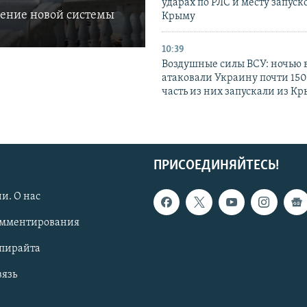
ударах по РЛС и месту запуск
ление новой системы
Крыму
10:39
Воздушные силы ВСУ: ночью 
атаковали Украину почти 150
часть из них запускали из К
ПРИСОЕДИНЯЙТЕСЬ!
и. О нас
омментирования
опирайта
вязь