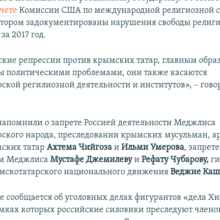
тчете
Комиссии США по международной религиозной с
котором задокументированы нарушения свободы религи
за 2017 год.
ские репрессии против крымских татар, главным обра
 политическими проблемами, они также касаются
ской регилиозной деятельности и институтов», – гово
напомнили о запрете Россией деятельности Меджлиса
ского народа, преследовании крымских мусульман, а
мских татар
Ахтема Чийгоза
и
Ильми Умерова
, запрете
м Меджлиса
Мустафе Джемилеву
и
Рефату Чубарову,
ги
мскотатарского национального движения
Веджие Каш
е сообщается об уголовных делах фигурантов «дела Хи
амках которых российские силовики преследуют члено