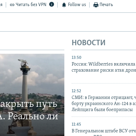
ся
Читать без VPN
Follow us
Печать
НОВОСТИ
13:50
Россия: Wildberries включила
страхование риски атак дро
12:52
СМИ: в Германии отрицают, ч
закрыть путь
борту украинского Ан-124 в 
Лейпцига были боеприпасы
. Реально ли
11:45
В Генеральном штабе ВСУ отч