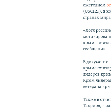
ПОБЕДИТЕЛЕЙ НЕ СУДЯТ?
ежегодном
о
КРЫМ.НЕПОКОРЕННЫЙ
(USCIRF), в 
странах мира 
ELIFBE
УКРАИНСКАЯ ПРОБЛЕМА КРЫМА
«Хотя россий
мотивированы
крымскотатар
сообщении.
В документе 
крымскотатар
лидеров кры
Крым лидера
ветерана кры
Также в отчет
Тахрир», в р