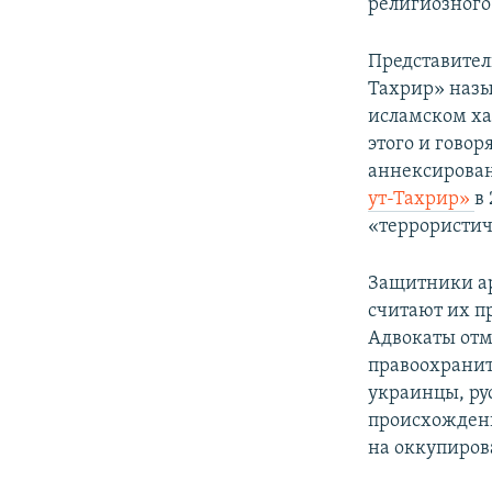
религиозного
Представител
Тахрир» назы
исламском ха
этого и говор
аннексирован
ут-Тахрир»
в
«террористи
Защитники ар
считают их п
Адвокаты отм
правоохранит
украинцы, ру
происхождени
на оккупиров