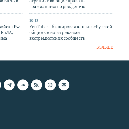
ов БпЛА в
ограничивающие право на
гражданство по рождению
10:12
войска РФ
YouTube заблокировал каналы «Русской
 БпЛА,
общины» из-за рекламы
рыма
экстремистских сообществ
БОЛЬШЕ