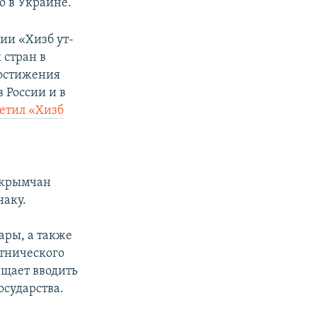
о в Украине.
ии «Хизб ут-
 стран в
достижения
 России и в
етил «Хизб
 крымчан
наку.
ры, а также
этнического
щает вводить
сударства.