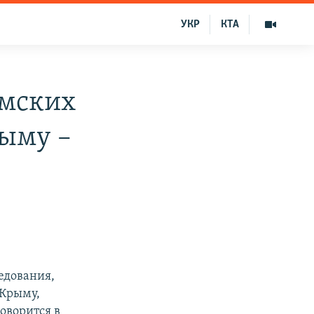
УКР
КТА
ымских
рыму –
едования,
 Крыму,
оворится в