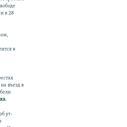
вободе
и в 28
зом,
рится в
рестах
 на въезд в
бели
ка
.
зб ут-
в