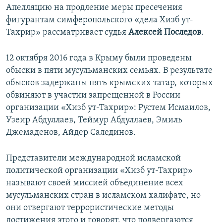
Апелляцию на продление меры пресечения
фигурантам симферопольского «дела Хизб ут-
Тахрир» рассматривает судья
Алексей Последов
.
12 октября 2016 года в Крыму были проведены
обыски в пяти мусульманских семьях. В результате
обысков задержаны пять крымских татар, которых
обвиняют в участии запрещенной в России
организации «Хизб ут-Тахрир»: Рустем Исмаилов,
Узеир Абдуллаев, Теймур Абдуллаев, Эмиль
Джемаденов, Айдер Салединов.
Представители международной исламской
политической организации «Хизб ут-Тахрир»
называют своей миссией объединение всех
мусульманских стран в исламском халифате, но
они отвергают террористические методы
достижения этого и говорят, что подвергаются