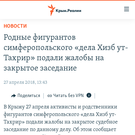
Доступность
ссылки
Вернуться
НОВОСТИ
к
НОВОСТИ
Родные фигурантов
основному
СПЕЦПРОЕКТЫ
содержанию
симферопольского «дела Хизб ут-
ВОДА
Вернутся
ГРУЗ 200
Тахрир» подали жалобы на
к
ИСТОРИЯ
КАРТА ВОЕННЫХ ОБЪЕКТОВ КРЫМА
закрытое заседание
главной
ЕЩЕ
11 ЛЕТ ОККУПАЦИИ КРЫМА. 11 ИСТОРИЙ СОПРОТИВЛЕНИЯ
навигации
27 апреля 2018, 13:43
Вернутся
РАДІО СВОБОДА
ИНТЕРАКТИВ
к
Поделиться
Читать без VPN
КАК ОБОЙТИ БЛОКИРОВКУ
ИНФОГРАФИКА
поиску
В Крыму 27 апреля активисты и родственники
ТЕЛЕПРОЕКТ КРЫМ.РЕАЛИИ
Українською
фигурантов симферопольского «дела Хизб ут-
СОВЕТЫ ПРАВОЗАЩИТНИКОВ
Тахрир» подали жалобы на закрытое судебное
Qırımtatar
заседание по данному делу. Об этом сообщает
ПРОПАВШИЕ БЕЗ ВЕСТИ