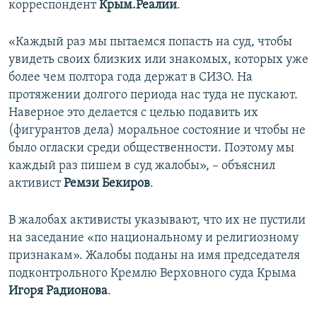
корреспондент
Крым.Реалии
.
ПРИСОЕДИНЯЙТЕСЬ!
ПОБЕДИТЕЛЕЙ НЕ СУДЯТ?
КРЫМ.НЕПОКОРЕННЫЙ
«Каждый раз мы пытаемся попасть на суд, чтобы
увидеть своих близких или знакомых, которых уже
ELIFBE
более чем полтора года держат в СИЗО. На
УКРАИНСКАЯ ПРОБЛЕМА КРЫМА
протяжении долгого периода нас туда не пускают.
Все сайты RFE/RL
Наверное это делается с целью подавить их
(фигурантов дела) моральное состояние и чтобы не
было огласки среди общественности. Поэтому мы
каждый раз пишем в суд жалобы», – объяснил
активист
Ремзи Бекиров
.
В жалобах активисты указывают, что их не пустили
на заседание «по национальному и религиозному
признакам». Жалобы поданы на имя председателя
подконтрольного Кремлю Верховного суда Крыма
Игоря Радионова
.