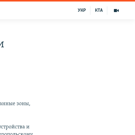
УКР
КТА
и
ранные зоны,
устройства и
еропольскому