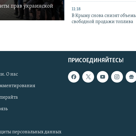
щиты прав украинской
11:18
В Крыму снова снизят объем
свободной продажи топлива
ПРИСОЕДИНЯЙТЕСЬ!
и. О нас
омментирования
опирайта
вязь
ащиты персональных данных