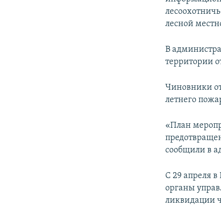
ПОБЕДИТЕЛЕЙ НЕ СУДЯТ?
лесоохотничь
КРЫМ.НЕПОКОРЕННЫЙ
лесной местно
ELIFBE
В администра
УКРАИНСКАЯ ПРОБЛЕМА КРЫМА
территории о
Чиновники от
летнего пожа
«План меропр
предотвращен
сообщили в а
С 29 апреля 
органы управ
ликвидации ч