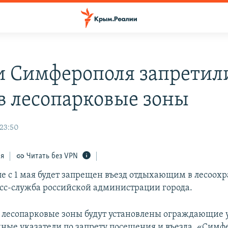
и Симферополя запретил
 в лесопарковые зоны
 23:50
ся
Читать без VPN
е с 1 мая будет запрещен въезд отдыхающим в лесоох
сс-служба российской администрации города.
в лесопарковые зоны будут установлены ограждающие 
ые указатели по запрету посещения и въезда. «Симф