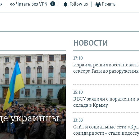
ся
Читать без VPN
Follow us
Печать
НОВОСТИ
17:10
Израиль решил восстановить 
сектора Газы до разоружени
15:10
В ВСУ заявили о поражении 
склада в Крыму
где украинцы
13:33
Сайт и социальные сети «Кр
солидарности» стали недост