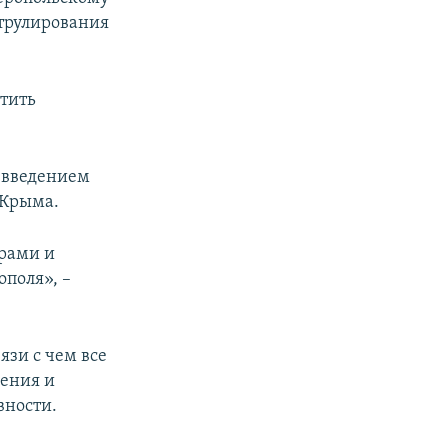
атрулирования
тить
 введением
 Крыма.
рами и
поля», –
зи с чем все
ения и
вности.