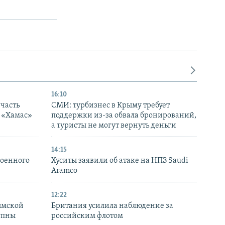
16:10
часть
СМИ: турбизнес в Крыму требует
я «Хамас»
поддержки из-за обвала бронирований,
а туристы не могут вернуть деньги
14:15
военного
Хуситы заявили об атаке на НПЗ Saudi
Aramco
12:22
ымской
Британия усилила наблюдение за
упны
российским флотом