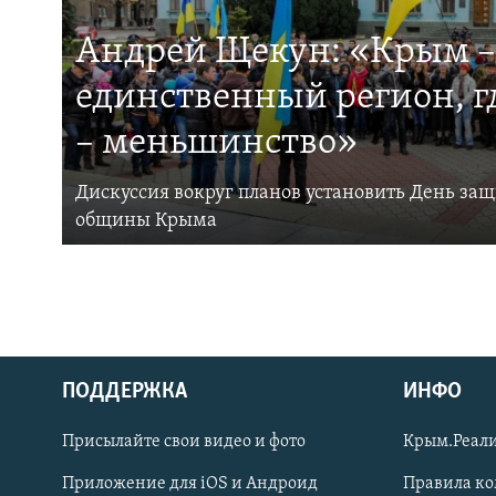
Андрей Щекун: «Крым –
единственный регион, 
– меньшинство»
Дискуссия вокруг планов установить День за
общины Крыма
ПОДДЕРЖКА
ИНФО
Українською
Присылайте свои видео и фото
Крым.Реали
Qırımtatar
Приложение для iOS и Андроид
Правила к