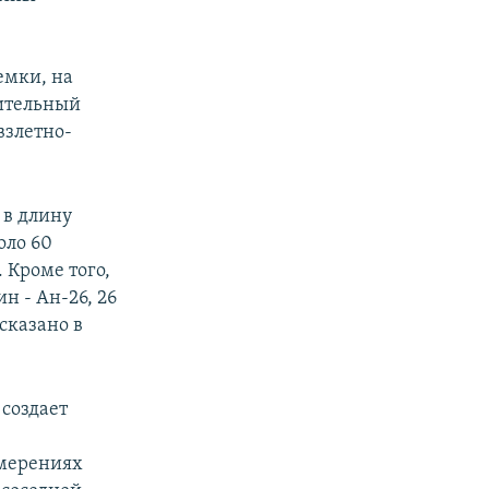
емки, на
вительный
взлетно-
 в длину
оло 60
 Кроме того,
н - Ан-26, 26
сказано в
создает
амерениях