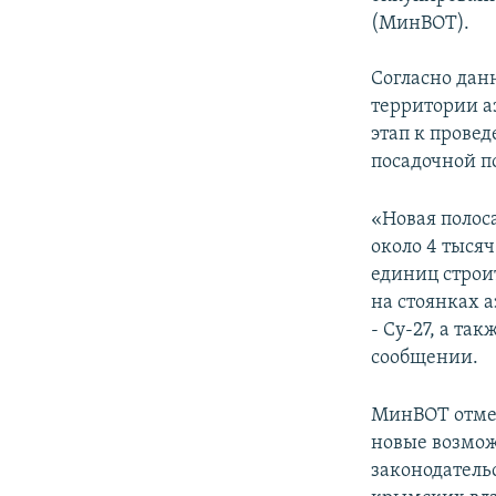
ПОБЕДИТЕЛЕЙ НЕ СУДЯТ?
(МинВОТ).
КРЫМ.НЕПОКОРЕННЫЙ
Согласно дан
ELIFBE
территории а
УКРАИНСКАЯ ПРОБЛЕМА КРЫМА
этап к прове
посадочной п
«Новая полос
около 4 тыся
единиц строи
на стоянках а
- Су-27, а та
сообщении.
МинВОТ отмеч
новые возмож
законодатель