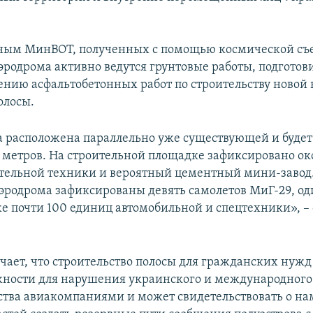
ным МинВОТ, полученных с помощью космической съ
эродрома активно ведутся грунтовые работы, подгото
дению асфальтобетонных работ по строительству новой 
олосы.
а расположена параллельно уже существующей и будет
ч метров. На строительной площадке зафиксировано ок
тельной техники и вероятный цементный мини-завод.
эродрома зафиксированы девять самолетов МиГ-29, оди
кже почти 100 единиц автомобильной и спецтехники», – 
ает, что строительство полосы для гражданских нужд 
ности для нарушения украинского и международного
ства авиакомпаниями и может свидетельствовать о н