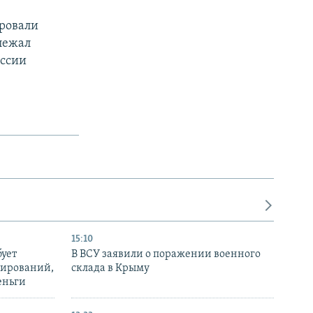
ировали
лежал
оссии
15:10
бует
В ВСУ заявили о поражении военного
нирований,
склада в Крыму
еньги