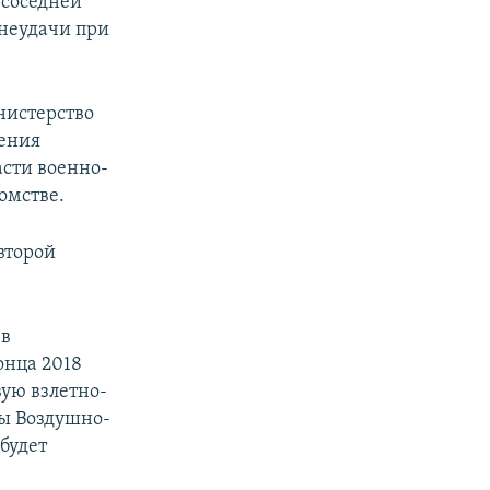
 соседней
 неудачи при
нистерство
ления
асти военно-
омстве.
второй
 в
онца 2018
вую взлетно-
ты Воздушно-
будет