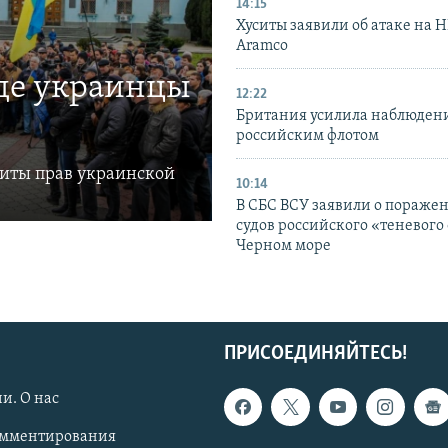
14:15
Хуситы заявили об атаке на 
Aramco
где украинцы
12:22
Британия усилила наблюдени
российским флотом
щиты прав украинской
10:14
В СБС ВСУ заявили о пораже
судов российского «теневого 
Черном море
ПРИСОЕДИНЯЙТЕСЬ!
и. О нас
омментирования