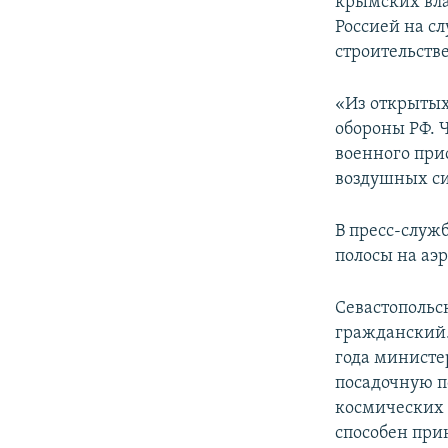
крымских вла
Россией на с
строительств
«Из открытых
обороны РФ. 
военного прис
воздушных си
В пресс-служ
полосы на аэр
Севастопольс
гражданский.
года министе
посадочную п
космических 
способен при