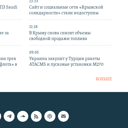
13:33
НПЗ Saudi
Сайт и социальные сети «Крымской
солидарности» стали недоступны
11:18
е за
В Крыму снова снизят объемы
свободной продажи топлива
09:05
нии трех
Украина закупит у Турции ракеты
флота» в
ATACMS и пусковые установки M270
БОЛЬШЕ