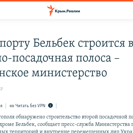
опорту Бельбек строится 
но-посадочная полоса –
нское министерство
57
ся
Читать без VPN
тополя обнаружено строительство второй посадочной п
дроме Бельбек, сообщает пресс-служба Министерства 
ных территорий и внутренне перемещенных лиц Укр