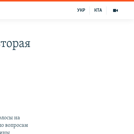
УКР
КТА
вторая
олосы на
по вопросам
аины