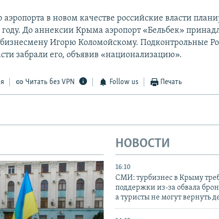
 аэропорта в новом качестве российские власти план
0 году. До аннексии Крыма аэропорт «Бельбек» принад
бизнесмену Игорю Коломойскому. Подконтрольные Р
сти забрали его, объявив «национализацию».
ся
Читать без VPN
Follow us
Печать
НОВОСТИ
16:10
СМИ: турбизнес в Крыму тре
поддержки из-за обвала бро
а туристы не могут вернуть д