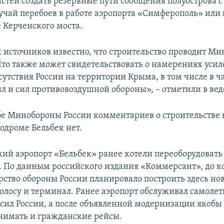
стей создать резервные пути сообщения полуострова с
лучай перебоев в работе аэропорта «Симферополь» или
е Керченского моста.
 источников известно, что строительство проводит Ми
Что также может свидетельствовать о намерениях уси
утствия России на территории Крыма, в том числе в ч
л и сил противовоздушной обороны», – отметили в вед
бе Минобороны России комментариев о строительстве 
одроме Бельбек нет.
кий аэропорт «Бельбек» ранее хотели переоборудовать
 По данным российского издания «Коммерсант», до к
рство обороны России планировало построить здесь но
олосу и терминал. Ранее аэропорт обслуживал самоле
сил России, а после объявленной модернизации якобы 
нимать и гражданские рейсы.