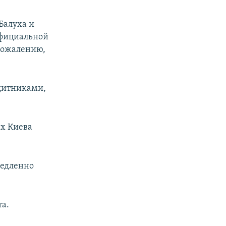
Балуха и
официальной
 сожалению,
щитниками,
ах Киева
медленно
та.