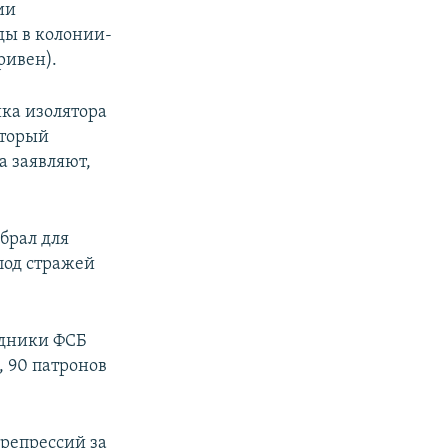
ии
ды в колонии-
ривен).
ика изолятора
оторый
а заявляют,
брал для
под стражей
удники ФСБ
, 90 патронов
 репрессий за