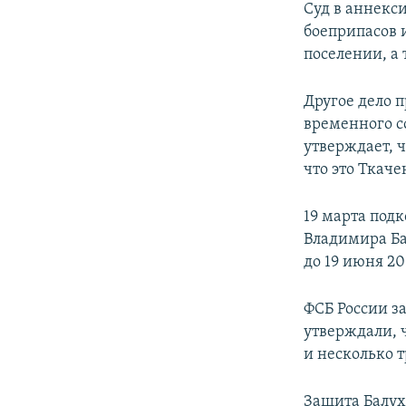
Суд в аннекс
боеприпасов 
поселении, а 
Другое дело 
временного с
утверждает, ч
что это Ткаче
19 марта под
Владимира Ба
до 19 июня 20
ФСБ России з
утверждали, 
и несколько 
Защита Балух