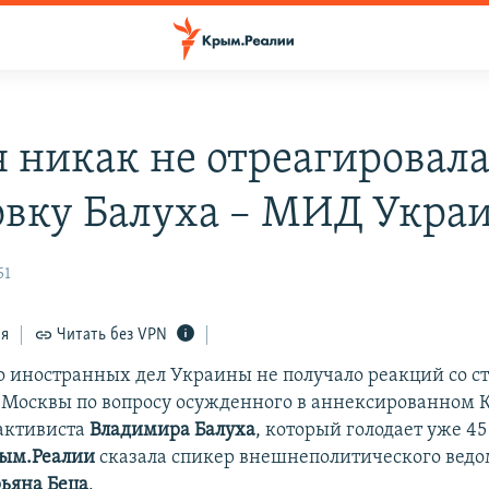
я никак не отреагировала
овку Балуха – МИД Укра
51
ся
Читать без VPN
 иностранных дел Украины не получало реакций со с
Москвы по вопросу осужденного в аннексированном
активиста
Владимира Балуха
, который голодает уже 45
ым.Реалии
сказала спикер внешнеполитического ведо
ьяна Беца
.