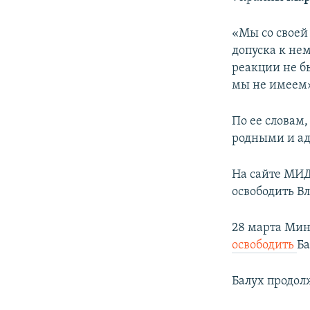
ПОБЕДИТЕЛЕЙ НЕ СУДЯТ?
КРЫМ.НЕПОКОРЕННЫЙ
«Мы со своей
допуска к не
ELIFBE
реакции не бы
УКРАИНСКАЯ ПРОБЛЕМА КРЫМА
мы не имеем»,
По ее словам
родными и ад
На сайте МИД
освободить В
28 марта Мин
освободить
Ба
Балух продолж