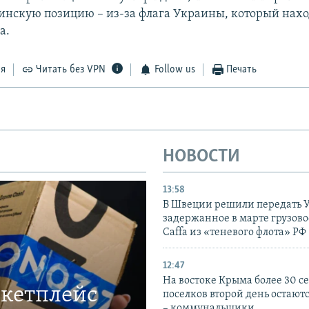
инскую позицию – из-за флага Украины, который нахо
а.
ся
Читать без VPN
Follow us
Печать
НОВОСТИ
13:58
В Швеции решили передать 
задержанное в марте грузово
Caffa из «теневого флота» РФ
12:47
На востоке Крыма более 30 се
ркетплейс
поселков второй день остаютс
– коммунальщики