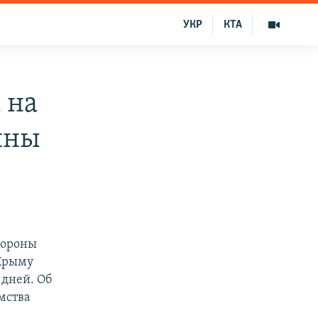
УКР
КТА
 на
ины
тороны
 Крыму
 дней. Об
мства