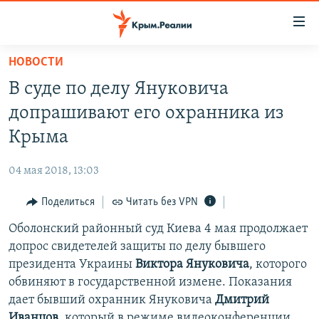
Доступность
ссылки
Вернуться
НОВОСТИ
к
НОВОСТИ
В суде по делу Януковича
основному
СПЕЦПРОЕКТЫ
содержанию
допрашивают его охранника из
ВОДА
Вернутся
ГРУЗ 200
Крыма
к
ИСТОРИЯ
КАРТА ВОЕННЫХ ОБЪЕКТОВ КРЫМА
главной
04 мая 2018, 13:03
ЕЩЕ
11 ЛЕТ ОККУПАЦИИ КРЫМА. 11 ИСТОРИЙ СОПРОТИВЛЕНИЯ
навигации
Вернутся
Поделиться
Читать без VPN
РАДІО СВОБОДА
ИНТЕРАКТИВ
к
Оболонский районный суд Киева 4 мая продолжает
КАК ОБОЙТИ БЛОКИРОВКУ
ИНФОГРАФИКА
поиску
допрос свидетелей защиты по делу бывшего
ТЕЛЕПРОЕКТ КРЫМ.РЕАЛИИ
президента Украины
Виктора Януковича
, которого
Українською
обвиняют в государственной измене. Показания
СОВЕТЫ ПРАВОЗАЩИТНИКОВ
Qırımtatar
дает бывший охранник Януковича
Дмитрий
ПРОПАВШИЕ БЕЗ ВЕСТИ
Иванцов
, который в режиме видеоконференции