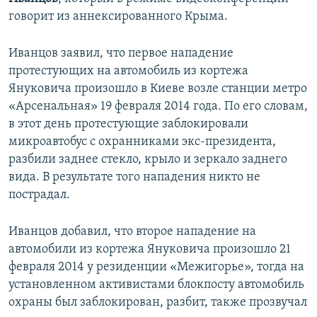
ПРИСОЕДИНЯЙТЕСЬ!
ПОБЕДИТЕЛЕЙ НЕ СУДЯТ?
говорит из аннексированного Крыма.
КРЫМ.НЕПОКОРЕННЫЙ
Иванцов заявил, что первое нападение
ELIFBE
протестующих на автомобиль из кортежа
Януковича произошло в Киеве возле станции метро
УКРАИНСКАЯ ПРОБЛЕМА КРЫМА
«Арсенальная» 19 февраля 2014 года. По его словам,
Все сайты RFE/RL
в этот день протестующие заблокировали
микроавтобус с охранниками экс-президента,
разбили заднее стекло, крыло и зеркало заднего
вида. В результате того нападения никто не
пострадал.
Иванцов добавил, что второе нападение на
автомобили из кортежа Януковича произошло 21
февраля 2014 у резиденции «Межигорье», тогда на
установленном активистами блокпосту автомобиль
охраны был заблокирован, разбит, также прозвучал