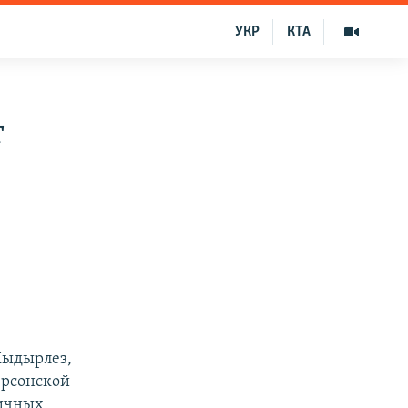
УКР
КТА
т
Хыдырлез,
ерсонской
ничных