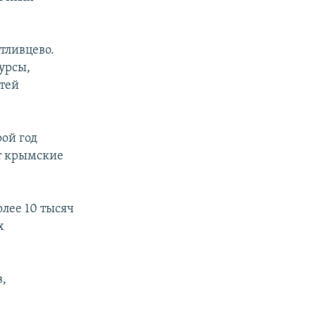
тливцево.
урсы,
стей
ой год
ют крымские
лее 10 тысяч
х
в,