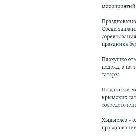
ПОБЕДИТЕЛЕЙ НЕ СУДЯТ?
мероприятий
КРЫМ.НЕПОКОРЕННЫЙ
Празднование 
ELIFBE
Среди заплан
УКРАИНСКАЯ ПРОБЛЕМА КРЫМА
соревнования
праздника бу
Плохушко отм
подряд, а на
татары.
По данным ме
крымских тат
сосредоточен
Хыдырлез – о
празднование 