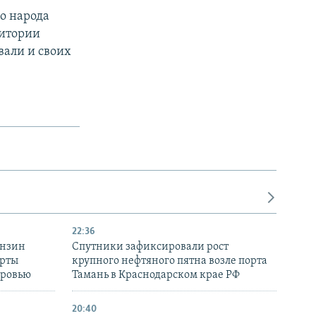
о народа
ритории
вали и своих
22:36
ензин
Спутники зафиксировали рост
ерты
крупного нефтяного пятна возле порта
оровью
Тамань в Краснодарском крае РФ
20:40