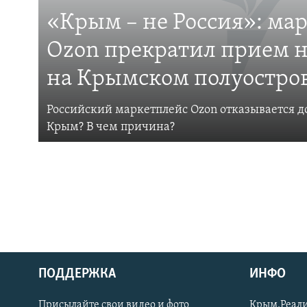
«Крым – не Россия»: ма
Ozon прекратил прием н
на Крымском полуостро
Российский маркетплейс Ozon отказывается до
Крым? В чем причина?
ПОДДЕРЖКА
ИНФО
Українською
Присылайте свои видео и фото
Крым.Реали