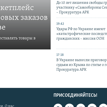
До 10 лет лишения свободы г
ркетплейс
участнику «Самообороны Се
– Прокуратура АРК
овых заказов
19:42
ве
Удары РФ по Украине имеют
«катастрофические последст
ставлять товары в
гражданских – миссия ООН
17:18
В Украине вынесли приговор
судьям из Крыма по статье о 
Прокуратура АРК
ПРИСОЕДИНЯЙТЕСЬ!
и. О нас