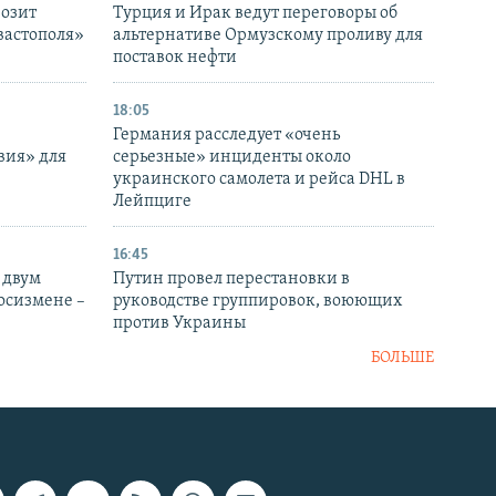
розит
Турция и Ирак ведут переговоры об
вастополя»
альтернативе Ормузскому проливу для
поставок нефти
18:05
Германия расследует «очень
вия» для
серьезные» инциденты около
украинского самолета и рейса DHL в
Лейпциге
16:45
 двум
Путин провел перестановки в
госизмене –
руководстве группировок, воюющих
против Украины
БОЛЬШЕ