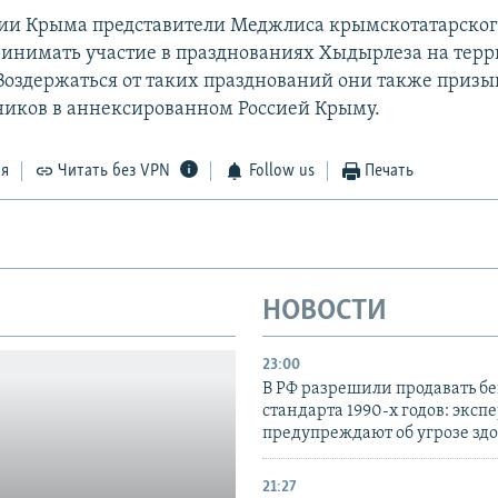
ии Крыма представители Меджлиса крымскотатарског
ринимать участие в празднованиях Хыдырлеза на тер
 Воздержаться от таких празднований они также призы
ников в аннексированном Россией Крыму.
ся
Читать без VPN
Follow us
Печать
НОВОСТИ
23:00
В РФ разрешили продавать б
стандарта 1990-х годов: эксп
предупреждают об угрозе зд
21:27