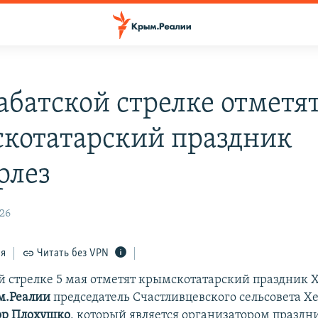
абатской стрелке отметя
котатарский праздник
рлез
:26
ся
Читать без VPN
й стрелке 5 мая отметят крымскотатарский праздник 
м.Реалии
председатель Счастливцевского сельсовета Х
ор Плохушко
, который является организатором празд