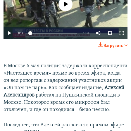
No media source currently available
ПРИСОЕДИНЯЙТЕСЬ!
ПОБЕДИТЕЛЕЙ НЕ СУДЯТ?
КРЫМ.НЕПОКОРЕННЫЙ
ELIFBE
0:00
1:37
УКРАИНСКАЯ ПРОБЛЕМА КРЫМА
Все сайты RFE/RL
Загрузить
В Москве 5 мая полиция задержала корреспондента
«Настоящее время» прямо во время эфира, когда
он вел репортаж с задержаний участников акции
«Он нам не царь». Как сообщает издание,
Алексей
Александров
работал на Пушкинской площади в
Москве. Некоторое время его микрофон был
отключен, и где он находился – было неясно.
Последнее, что Алексей рассказал в прямом эфире