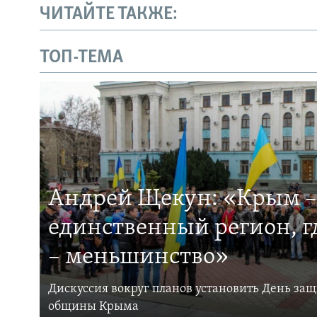
ЧИТАЙТЕ ТАКЖЕ:
ТОП-ТЕМА
Андрей Щекун: «Крым –
единственный регион, 
– меньшинство»
Дискуссия вокруг планов установить День за
общины Крыма