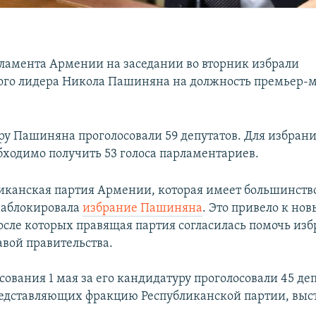
ламента Армении на заседании во вторник избрали
ого лидера Никола Пашиняна на должность премьер-
ру Пашиняна проголосовали 59 депутатов. Для избран
бходимо получить 53 голоса парламентариев.
ликанская партия Армении, которая имеет большинств
заблокировала
избрание Пашиняна
. Это привело к но
осле которых правящая партия согласилась помочь из
вой правительства.
сования 1 мая за его кандидатуру проголосовали 45 деп
редставляющих фракцию Республиканской партии, выс