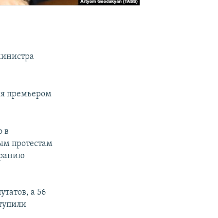
министра
ия премьером
о в
вым протестам
бранию
утатов, а 56
тупили