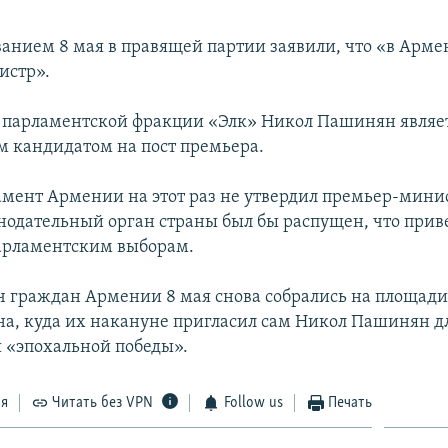
ванием 8 мая в правящей партии заявили, что «в Арме
истр».
 парламентской фракции «Элк» Никол Пашинян являе
 кандидатом на пост премьера.
амент Армении на этот раз не утвердил премьер-минис
нодательный орган страны был бы распущен, что приве
арламентским выборам.
ч граждан Армении 8 мая снова собрались на площади
на, куда их накануне пригласил сам Никол Пашинян д
 «эпохальной победы».
ся
Читать без VPN
Follow us
Печать