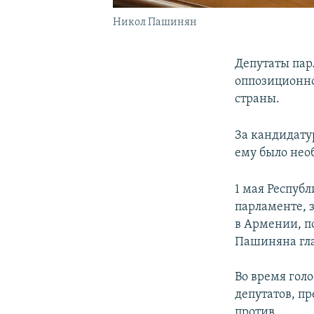
Никол Пашинян
Депутаты пар
оппозиционн
страны.
За кандидату
ему было нео
1 мая Респуб
парламенте, 
в Армении, п
Пашиняна гла
Во время голо
депутатов, п
против.