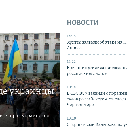
НОВОСТИ
14:15
Хуситы заявили об атаке на 
Aramco
12:22
Британия усилила наблюдени
российским флотом
10:14
где украинцы
В СБС ВСУ заявили о пораже
судов российского «теневого 
Черном море
щиты прав украинской
18:10
Старший сын Кадырова полу