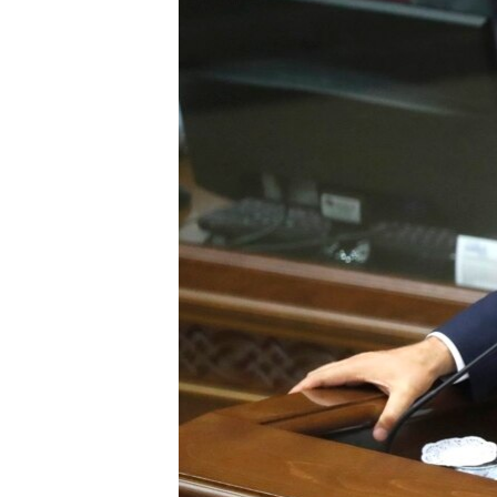
ПОБЕДИТЕЛЕЙ НЕ СУДЯТ?
КРЫМ.НЕПОКОРЕННЫЙ
ELIFBE
УКРАИНСКАЯ ПРОБЛЕМА КРЫМА