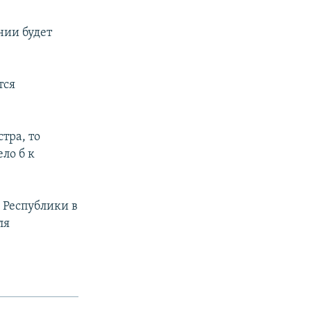
нии будет
тся
тра, то
ло б к
 Республики в
ля