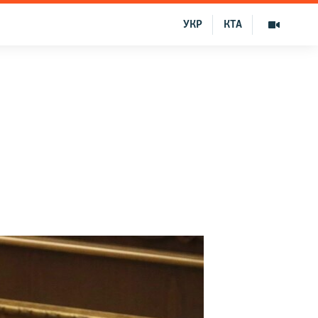
УКР
КТА