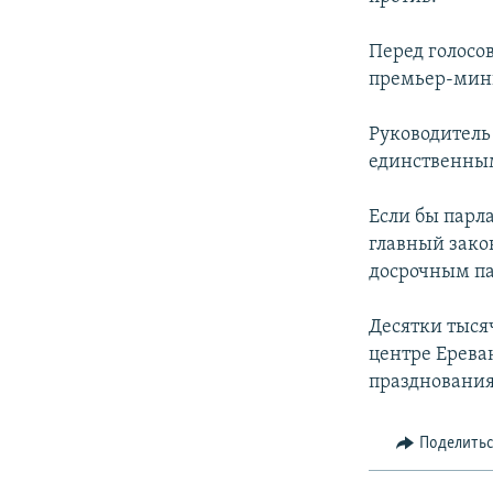
Перед голосо
премьер-мин
Руководитель
единственным
Если бы парл
главный зако
досрочным п
Десятки тыся
центре Ерева
празднования
Поделить