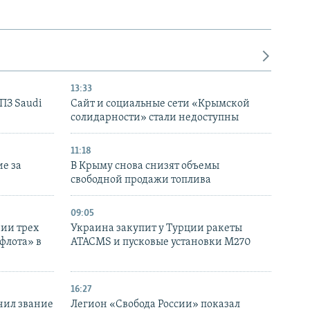
13:33
НПЗ Saudi
Сайт и социальные сети «Крымской
солидарности» стали недоступны
11:18
е за
В Крыму снова снизят объемы
свободной продажи топлива
09:05
нии трех
Украина закупит у Турции ракеты
флота» в
ATACMS и пусковые установки M270
16:27
чил звание
Легион «Свобода России» показал