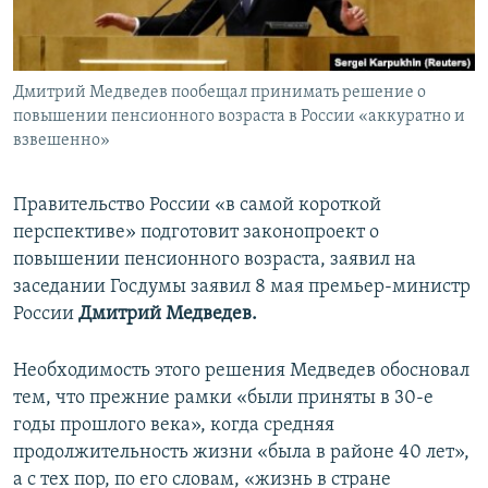
ПРИСОЕДИНЯЙТЕСЬ!
ПОБЕДИТЕЛЕЙ НЕ СУДЯТ?
КРЫМ.НЕПОКОРЕННЫЙ
Дмитрий Медведев пообещал принимать решение о
ELIFBE
повышении пенсионного возраста в России «аккуратно и
УКРАИНСКАЯ ПРОБЛЕМА КРЫМА
взвешенно»
Все сайты RFE/RL
Правительство России «в самой короткой
перспективе» подготовит законопроект о
повышении пенсионного возраста, заявил на
заседании Госдумы заявил 8 мая премьер-министр
России
Дмитрий Медведев.
Необходимость этого решения Медведев обосновал
тем, что прежние рамки «были приняты в 30-е
годы прошлого века», когда средняя
продолжительность жизни «была в районе 40 лет»,
а с тех пор, по его словам, «жизнь в стране