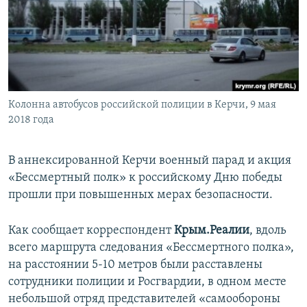
ПРИСОЕДИНЯЙТЕСЬ!
ПОБЕДИТЕЛЕЙ НЕ СУДЯТ?
КРЫМ.НЕПОКОРЕННЫЙ
ELIFBE
УКРАИНСКАЯ ПРОБЛЕМА КРЫМА
Все сайты RFE/RL
Колонна автобусов российской полиции в Керчи, 9 мая
2018 года
В аннексированной Керчи военный парад и акция
«Бессмертный полк» к российскому Дню победы
прошли при повышенных мерах безопасности.
Как сообщает корреспондент
Крым.Реалии
, вдоль
всего маршрута следования «Бессмертного полка»,
на расстоянии 5-10 метров были расставлены
сотрудники полиции и Росгвардии, в одном месте
небольшой отряд представителей «самообороны