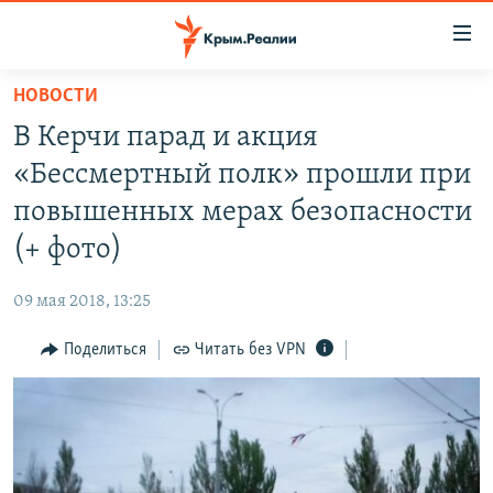
Доступность
ссылки
Вернуться
НОВОСТИ
к
НОВОСТИ
В Керчи парад и акция
основному
СПЕЦПРОЕКТЫ
содержанию
«Бессмертный полк» прошли при
ВОДА
Вернутся
ГРУЗ 200
повышенных мерах безопасности
к
ИСТОРИЯ
КАРТА ВОЕННЫХ ОБЪЕКТОВ КРЫМА
(+ фото)
главной
ЕЩЕ
11 ЛЕТ ОККУПАЦИИ КРЫМА. 11 ИСТОРИЙ СОПРОТИВЛЕНИЯ
навигации
09 мая 2018, 13:25
Вернутся
РАДІО СВОБОДА
ИНТЕРАКТИВ
к
Поделиться
Читать без VPN
КАК ОБОЙТИ БЛОКИРОВКУ
ИНФОГРАФИКА
поиску
ТЕЛЕПРОЕКТ КРЫМ.РЕАЛИИ
Українською
СОВЕТЫ ПРАВОЗАЩИТНИКОВ
Qırımtatar
ПРОПАВШИЕ БЕЗ ВЕСТИ