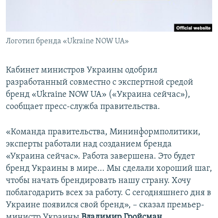
ПРИСОЕДИНЯЙТЕСЬ!
ПОБЕДИТЕЛЕЙ НЕ СУДЯТ?
КРЫМ.НЕПОКОРЕННЫЙ
Логотип бренда «Ukraine NOW UA»
ELIFBE
УКРАИНСКАЯ ПРОБЛЕМА КРЫМА
Кабинет министров Украины одобрил
Все сайты RFE/RL
разработанный совместно с экспертной средой
бренд «Ukraine NOW UA» («Украина сейчас»),
сообщает пресс-служба правительства.
«Команда правительства, Мининформполитики,
эксперты работали над созданием бренда
«Украина сейчас». Работа завершена. Это будет
бренд Украины в мире... Мы сделали хороший шаг,
чтобы начать брендировать нашу страну. Хочу
поблагодарить всех за работу. С сегодняшнего дня в
Украине появился свой бренд», – сказал премьер-
министр Украины
Владимир Гройсман
.