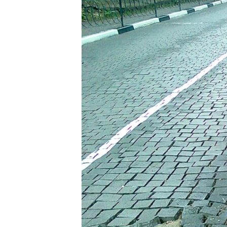
ПОБЕДИТЕЛЕЙ НЕ СУДЯТ?
КРЫМ.НЕПОКОРЕННЫЙ
ELIFBE
УКРАИНСКАЯ ПРОБЛЕМА КРЫМА