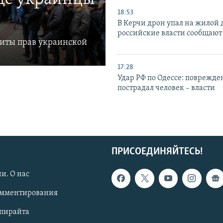
18:53
В Керчи дрон упал на жилой 
российские власти сообщают
щиты прав украинской
17:28
Удар РФ по Одессе: поврежде
пострадал человек – власти
ПРИСОЕДИНЯЙТЕСЬ!
и. О нас
омментирования
опирайта