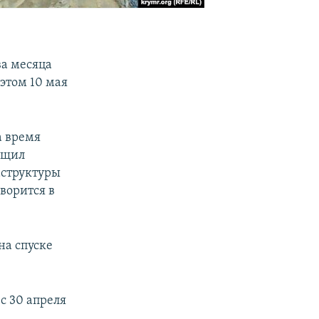
ва месяца
этом 10 мая
а время
бщил
аструктуры
оворится в
на спуске
с 30 апреля