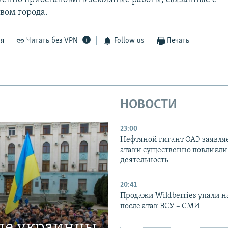
вом города.
ся
Читать без VPN
Follow us
Печать
НОВОСТИ
23:00
Нефтяной гигант ОАЭ заявляе
атаки существенно повлияли 
деятельность
20:41
Продажи Wildberries упали н
после атак ВСУ – СМИ
где украинцы