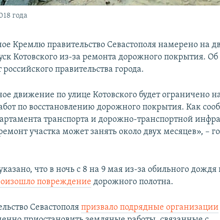
018 года
ое Кремлю правительство Севастополя намерено на д
уск Котовского из-за ремонта дорожного покрытия. Об 
 российского правительства города.
ое движение по улице Котовского будет ограничено н
абот по восстановлению дорожного покрытия. Как соо
артамента транспорта и дорожно-транспортной инфр
ремонт участка может занять около двух месяцев», – г
казано, что в ночь с 8 на 9 мая из-за обильного дождя 
роизошло повреждение
дорожного полотна.
ельство Севастополя
призвало подрядные организации
еменно приостановить земляные работы, связанные с