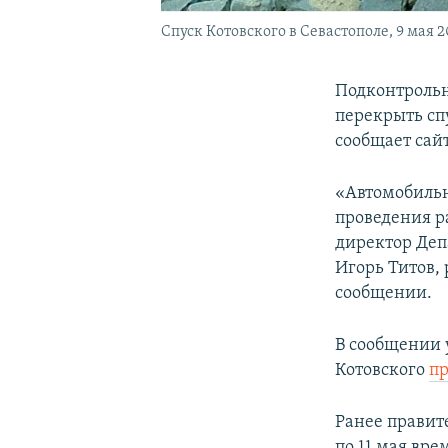
Спуск Котовского в Севастополе, 9 мая 2
Подконтрольн
перекрыть сп
сообщает сайт
«Автомобильн
проведения р
директор Деп
Игорь Титов, 
сообщении.
В сообщении у
Котовского
п
Ранее правит
по 11 мая вр