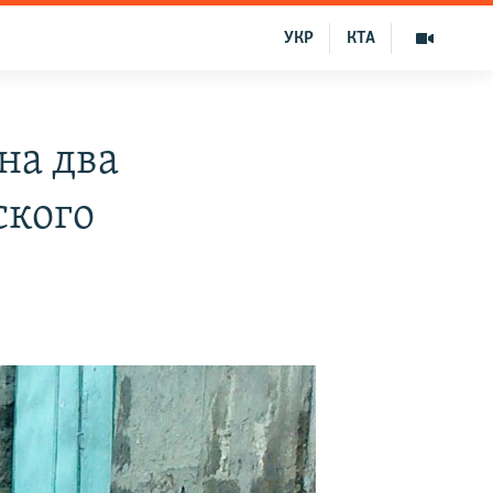
УКР
КТА
на два
ского