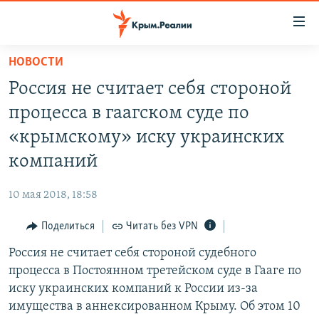
Доступность
ссылки
Вернуться
НОВОСТИ
к
НОВОСТИ
Россия не считает себя стороной
основному
СПЕЦПРОЕКТЫ
содержанию
процесса в гаагском суде по
ВОДА
Вернутся
ГРУЗ 200
«крымскому» иску украинских
к
ИСТОРИЯ
КАРТА ВОЕННЫХ ОБЪЕКТОВ КРЫМА
компаний
главной
ЕЩЕ
11 ЛЕТ ОККУПАЦИИ КРЫМА. 11 ИСТОРИЙ СОПРОТИВЛЕНИЯ
навигации
10 мая 2018, 18:58
Вернутся
РАДІО СВОБОДА
ИНТЕРАКТИВ
к
Поделиться
Читать без VPN
КАК ОБОЙТИ БЛОКИРОВКУ
ИНФОГРАФИКА
поиску
Россия не считает себя стороной судебного
ТЕЛЕПРОЕКТ КРЫМ.РЕАЛИИ
Українською
процесса в Постоянном третейском суде в Гааге по
СОВЕТЫ ПРАВОЗАЩИТНИКОВ
иску украинских компаний к России из-за
Qırımtatar
имущества в аннексированном Крыму. Об этом 10
ПРОПАВШИЕ БЕЗ ВЕСТИ