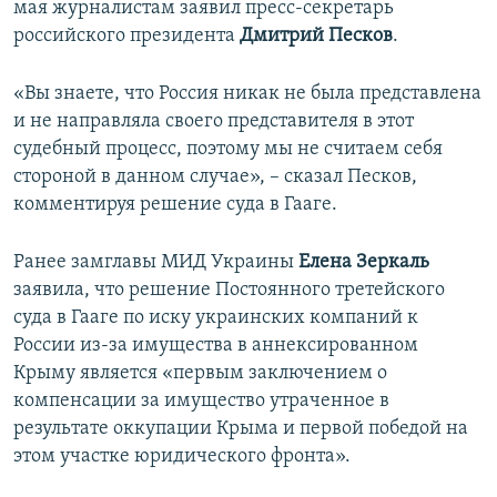
мая журналистам заявил пресс-секретарь
ПРИСОЕДИНЯЙТЕСЬ!
ПОБЕДИТЕЛЕЙ НЕ СУДЯТ?
российского президента
Дмитрий Песков
.
КРЫМ.НЕПОКОРЕННЫЙ
«Вы знаете, что Россия никак не была представлена
ELIFBE
и не направляла своего представителя в этот
УКРАИНСКАЯ ПРОБЛЕМА КРЫМА
судебный процесс, поэтому мы не считаем себя
Все сайты RFE/RL
стороной в данном случае», – сказал Песков,
комментируя решение суда в Гааге.
Ранее замглавы МИД Украины
Елена Зеркаль
заявила, что решение Постоянного третейского
суда в Гааге по иску украинских компаний к
России из-за имущества в аннексированном
Крыму является «первым заключением о
компенсации за имущество утраченное в
результате оккупации Крыма и первой победой на
этом участке юридического фронта».