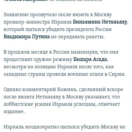
ПРИСОЕДИНЯЙТЕСЬ!
ПОБЕДИТЕЛЕЙ НЕ СУДЯТ?
Заявление прозвучало после визита в Москву
КРЫМ.НЕПОКОРЕННЫЙ
премьер-министра Израиля
Биньямина Нетаньяху
,
ELIFBE
который пытался убедить президента России
Владимира Путина
не передавать ракеты.
УКРАИНСКАЯ ПРОБЛЕМА КРЫМА
Все сайты RFE/RL
В прошлом месяце в России намекнули, что они
предоставят оружие режиму
Башара Асада
,
несмотря на позицию Израиля после того, как
западные страны провели военные атаки в Сирии.
Однако комментарий Кожина, сделанный вскоре
после визита Нетаньяху в Москву указывает, что
лоббистские усилия Израиля успешны, отмечает
издание.
Израиль неоднократно пытался убедить Москву не