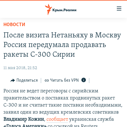
Доступность
ссылки
Вернуться
НОВОСТИ
к
НОВОСТИ
После визита Нетаньяху в Москву
основному
СПЕЦПРОЕКТЫ
содержанию
Россия передумала продавать
ВОДА
Вернутся
ГРУЗ 200
ракеты С-300 Сирии
к
ИСТОРИЯ
КАРТА ВОЕННЫХ ОБЪЕКТОВ КРЫМА
главной
11 мая 2018, 21:52
ЕЩЕ
11 ЛЕТ ОККУПАЦИИ КРЫМА. 11 ИСТОРИЙ СОПРОТИВЛЕНИЯ
навигации
Вернутся
Поделиться
Читать без VPN
РАДІО СВОБОДА
ИНТЕРАКТИВ
к
Россия не ведет переговоры с сирийским
КАК ОБОЙТИ БЛОКИРОВКУ
ИНФОГРАФИКА
поиску
правительством о поставках продвинутых ракет
ТЕЛЕПРОЕКТ КРЫМ.РЕАЛИИ
С-300 и не считает такие поставки необходимыми,
Українською
заявил один из ведущих кремлевских советников
СОВЕТЫ ПРАВОЗАЩИТНИКОВ
Qırımtatar
Владимир Кожин
,
сообщает
украинская служба
ПРОПАВШИЕ БЕЗ ВЕСТИ
«Голоса Америки»
со ссылкой на Reuters.