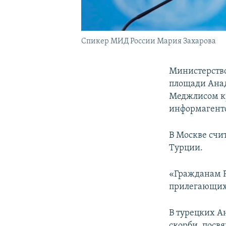
Спикер МИД России Мария Захарова
Министерство
площади Анад
Меджлисом кр
информагентс
В Москве счи
Турции.
«Гражданам Р
прилегающих 
В турецких А
скорби, посв