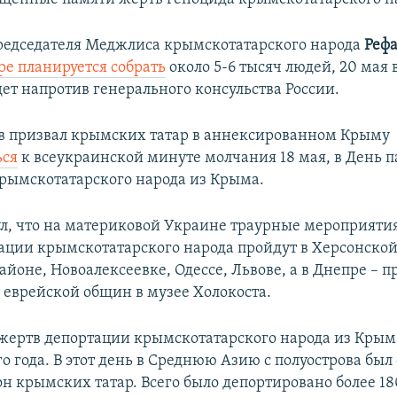
едседателя Меджлиса крымскотатарского народа
Рефа
ре планируется собрать
около 5-6 тысяч людей, 20 мая 
ет напротив генерального консульства России.
в
призвал крымских татар в аннексированном Крыму
ься
к всеукраинской минуте молчания 18 мая, в День 
рымскотатарского народа из Крыма.
л, что на материковой Украине траурные мероприяти
ации крымскотатарского народа пройдут в Херсонской
йоне, Новоалексеевке, Одессе, Львове, а в Днепре – п
 еврейской общин в музее Холокоста.
жертв депортации крымскотатарского народа из Крым
о года. В этот день в Среднюю Азию с полуострова был
н крымских татар. Всего было депортировано более 18