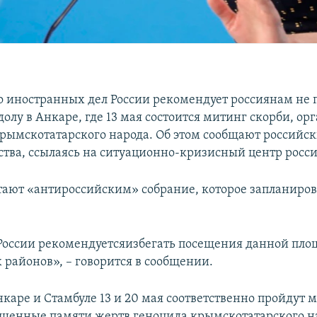
 иностранных дел России рекомендует россиянам не п
олу в Анкаре, где 13 мая состоится митинг скорби, о
ымскотатарского народа. Об этом сообщают российс
тва, ссылаясь на ситуационно-кризисный центр росс
тают «антироссийским» собрание, которое запланиров
оссии рекомендуетсяизбегать посещения данной пло
районов», – говорится в сообщении.
нкаре и Стамбуле 13 и 20 мая соответственно пройдут 
ященные памяти жертв геноцида крымскотатарского н