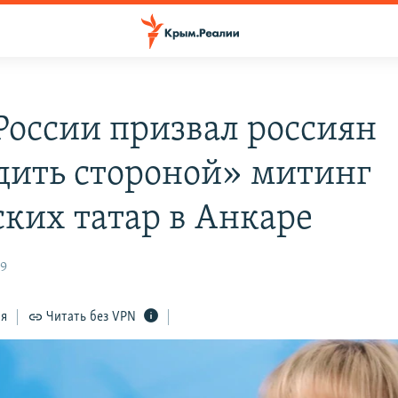
оссии призвал россиян
дить стороной» митинг
ких татар в Анкаре
59
ся
Читать без VPN