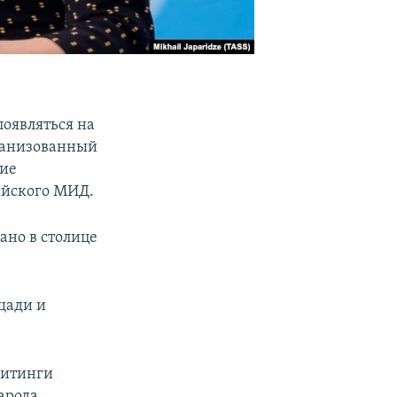
оявляться на
рганизованный
кие
ийского МИД.
ано в столице
щади и
митинги
арода.