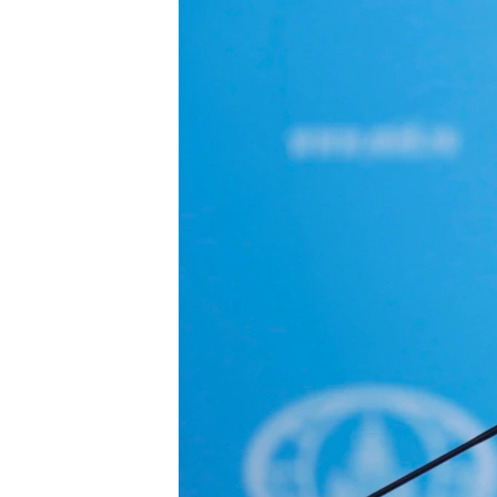
ПОБЕДИТЕЛЕЙ НЕ СУДЯТ?
КРЫМ.НЕПОКОРЕННЫЙ
ELIFBE
УКРАИНСКАЯ ПРОБЛЕМА КРЫМА