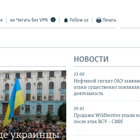
ся
Читать без VPN
Follow us
Печать
НОВОСТИ
23:00
Нефтяной гигант ОАЭ заявляе
атаки существенно повлияли 
деятельность
20:41
Продажи Wildberries упали н
после атак ВСУ – СМИ
где украинцы