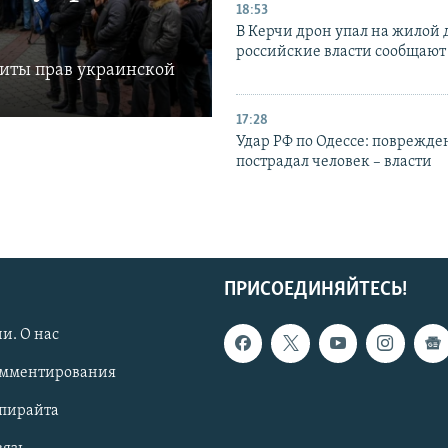
18:53
В Керчи дрон упал на жилой 
российские власти сообщают
щиты прав украинской
17:28
Удар РФ по Одессе: поврежде
пострадал человек – власти
ПРИСОЕДИНЯЙТЕСЬ!
и. О нас
омментирования
опирайта