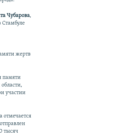
та Чубарова
,
в Стамбуле
памяти жертв
я памяти
 области,
ри участии
а отмечается
 отправлен
0 тысяч