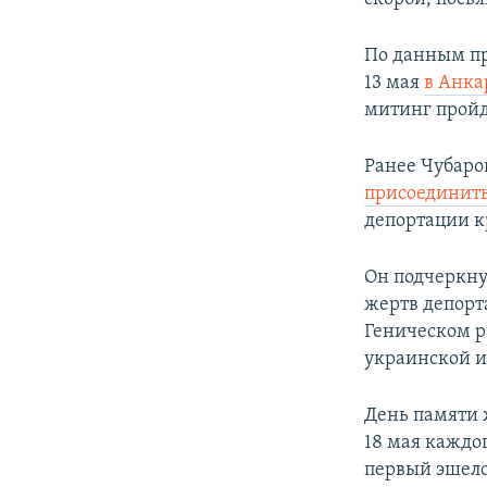
По данным пр
13 мая
в Анка
митинг пройд
Ранее Чубаро
присоединит
депортации к
Он подчеркну
жертв депорт
Геническом ра
украинской и
День памяти 
18 мая каждог
первый эшело